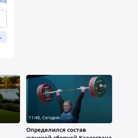
ход
ь
11:48, Сегодня
Определился состав
женской сборной Казахстана