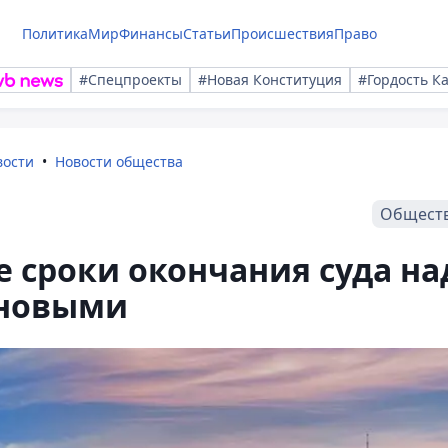
Политика
Мир
Финансы
Статьи
Происшествия
Право
#Спецпроекты
#Новая Конституция
#Гордость К
вости
Новости общества
Общест
 сроки окончания суда на
уновыми