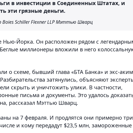
ньги в инвестиции в Соединенных Штатах, и
ь эти грязные деньги.
oies Schiller Flexner LLP Мэттью Шварц
тре Нью-Йорка. Он расположен рядом с легендарн
. Беглые миллионеры вложили в него колоссальну
али о схеме, бывший глава «БТА Банка» и экс-аким
Разбирательства затянулись, объясняют эксперт
ели скрыть и уничтожить улики. В частности,
онные письма и документы. Это удалось доказат
на, рассказал Мэттью Шварц.
ны на 7 февраля. И продлятся они примерно три
 числе и кому передадут $23,5 млн, замороженные