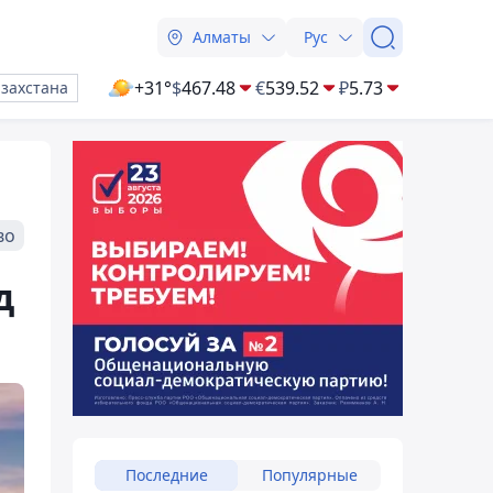
Алматы
Рус
+31°
$
467.48
€
539.52
₽
5.73
азахстана
во
д
Последние
Популярные