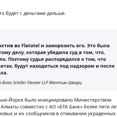
о будет с деньгами дальше.
тив во Flatotel и заморозить его. Это была
ому делу, которая убедила суд в том, что,
ло. Поэтому судья распорядился о том, что
четах, будут находиться под надзором и после
ла.
oies Schiller Flexner LLP Мэттью Шварц
в Нью-Йорке было инициировано Министерством
Алматы совместно с АО «БТА Банк» более пяти ле
уновых и их сообщников в отмывании украденных