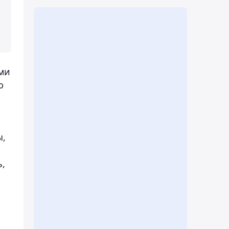
ыми
ю
ы,
ь,