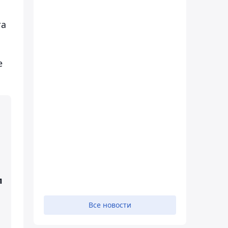
та
е
л
Все новости