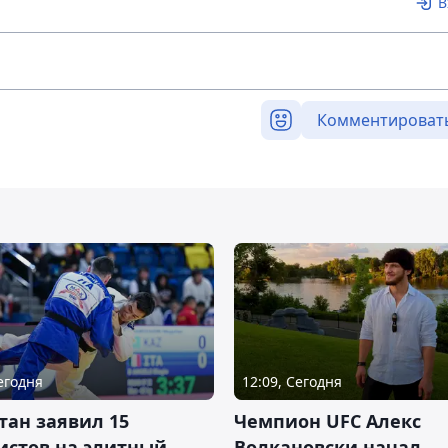
В
Комментироват
Сегодня
12:09, Сегодня
тан заявил 15
Чемпион UFC Алекс
истов на элитный
Волкановски начал