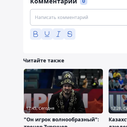
Комментарии
0
Читайте также
12:45, Сегодня
12:28, 
"Он игрок волнообразный":
Казахс
тренер Турсунов
дзюдо