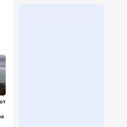
ют
ма