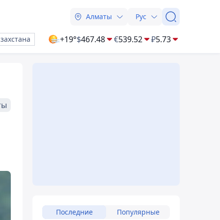
Алматы
Рус
+19°
$
467.48
€
539.52
₽
5.73
азахстана
ты
Последние
Популярные