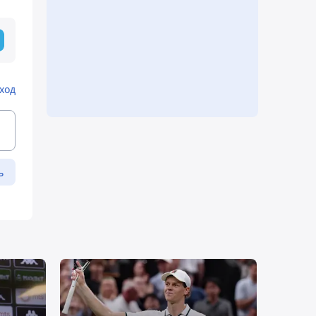
ход
ь