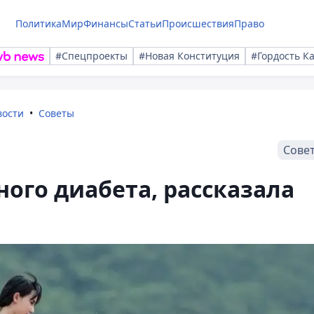
Политика
Мир
Финансы
Статьи
Происшествия
Право
#Спецпроекты
#Новая Конституция
#Гордость К
вости
Советы
Сове
ного диабета, рассказала