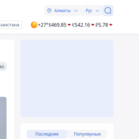
Алматы
Рус
+27°
$
469.85
€
542.16
₽
5.78
азахстана
во
Последние
Популярные