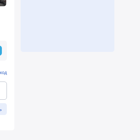
ход
ь