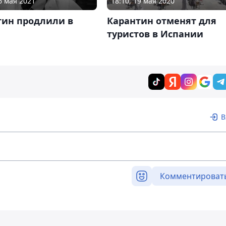
6 мая 2021
18:10, 19 мая 2020
тин продлили в
Карантин отменят для
и
туристов в Испании
В
Комментироват