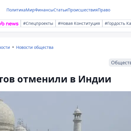
Политика
Мир
Финансы
Статьи
Происшествия
Право
#Спецпроекты
#Новая Конституция
#Гордость К
вости
Новости общества
Общест
стов отменили в Индии