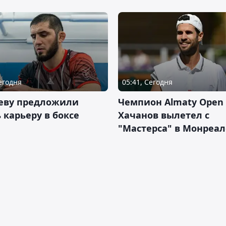
Сегодня
05:41, Сегодня
еву предложили
Чемпион Almaty Open 
 карьеру в боксе
Хачанов вылетел с
"Мастерса" в Монреал