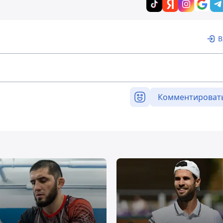
В
Комментироват