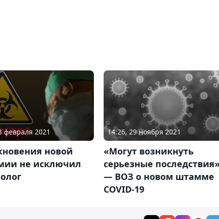
14:26, 29 ноября 2021
13 февраля 2021
«Могут возникнуть
кновения новой
серьезные последствия
мии не исключил
— ВОЗ о новом штамме
олог
COVID-19