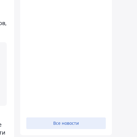
ов,
Все новости
е
ти