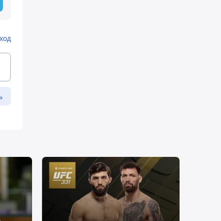
ход
ь