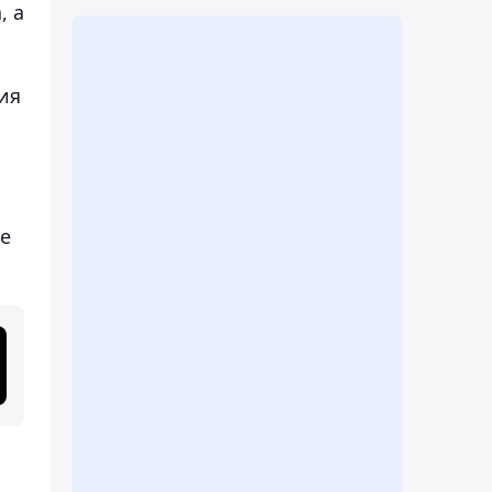
, а
ия
бе