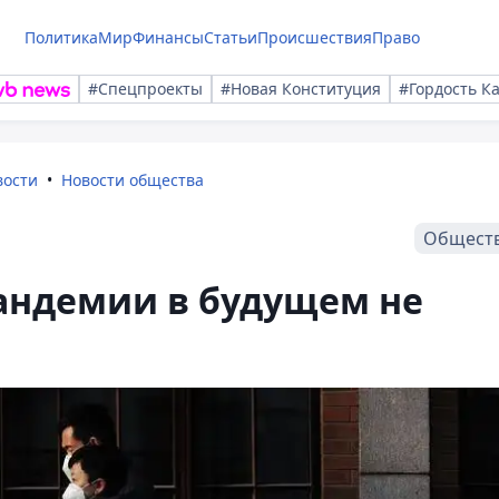
Политика
Мир
Финансы
Статьи
Происшествия
Право
#Спецпроекты
#Новая Конституция
#Гордость К
вости
Новости общества
Общест
андемии в будущем не