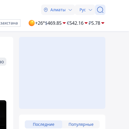
Алматы
Рус
+26°
$
469.85
€
542.16
₽
5.78
азахстана
во
Последние
Популярные