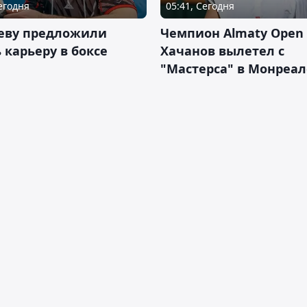
Сегодня
05:41, Сегодня
еву предложили
Чемпион Almaty Open 
 карьеру в боксе
Хачанов вылетел с
"Мастерса" в Монреал