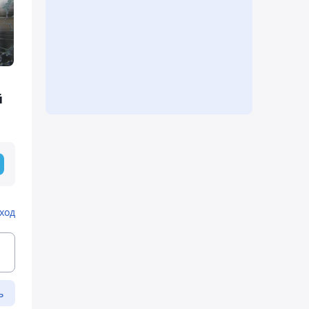
й
ход
ь