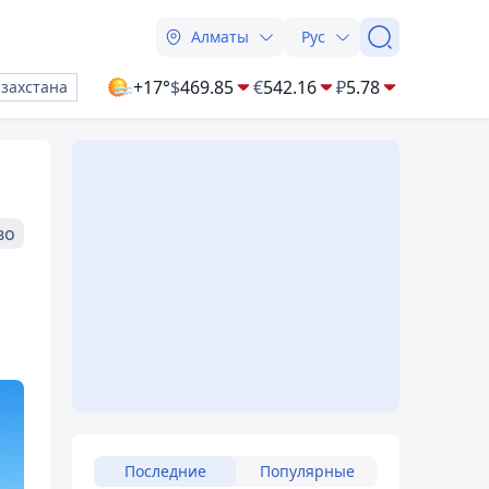
Алматы
Рус
+17°
$
469.85
€
542.16
₽
5.78
азахстана
во
Последние
Популярные