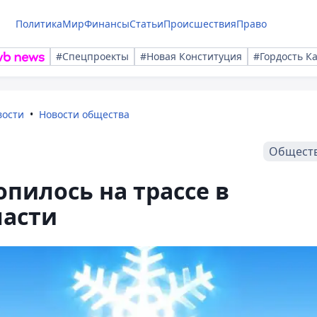
Политика
Мир
Финансы
Статьи
Происшествия
Право
#Спецпроекты
#Новая Конституция
#Гордость К
вости
Новости общества
Общест
пилось на трассе в
ласти