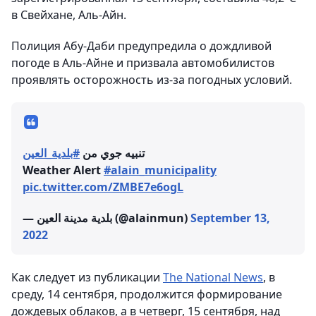
в Свейхане, Аль-Айн.
Полиция Абу-Даби предупредила о дождливой
погоде в Аль-Айне и призвала автомобилистов
проявлять осторожность из-за погодных условий.
تنبيه جوي من
#بلدية_العين
Weather Alert
#alain_municipality
pic.twitter.com/ZMBE7e6ogL
— بلدية مدينة العين (@alainmun)
September 13,
2022
Как следует из публикации
The National News
, в
среду, 14 сентября, продолжится формирование
дождевых облаков, а в четверг, 15 сентября, над