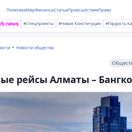
Политика
Мир
Финансы
Статьи
Происшествия
Право
#Спецпроекты
#Новая Конституция
#Гордость К
вости
Новости общества
Общест
ые рейсы Алматы – Бангк