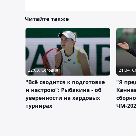
Читайте также
22:03, Сегодня
21:34, 
"Всё сводится к подготовке
"Я пре
и настрою": Рыбакина - об
Каннав
уверенности на хардовых
сборно
турнирах
ЧМ-20