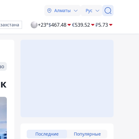
Алматы
Рус
+23°
$
467.48
€
539.52
₽
5.73
азахстана
во
ок
Последние
Популярные