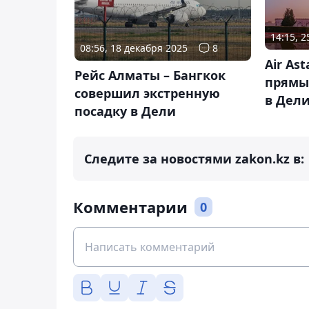
14:15, 
08:56, 18 декабря 2025
8
Air As
Рейс Алматы – Бангкок
прямы
совершил экстренную
в Дел
посадку в Дели
Следите за новостями zakon.kz в:
Комментарии
0