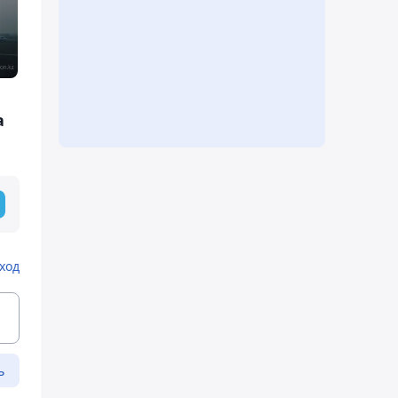
а
ход
ь