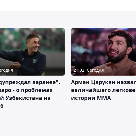
Сегодня
21:02, Сегодня
дупреждал заранее".
Арман Царукян назва
аро - о проблемах
величайшего легкове
й Узбекистана на
истории ММА
26