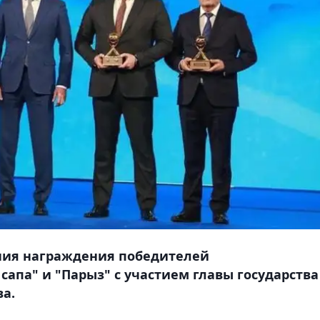
ния награждения победителей
сапа" и "Парыз" с участием главы государства
а.