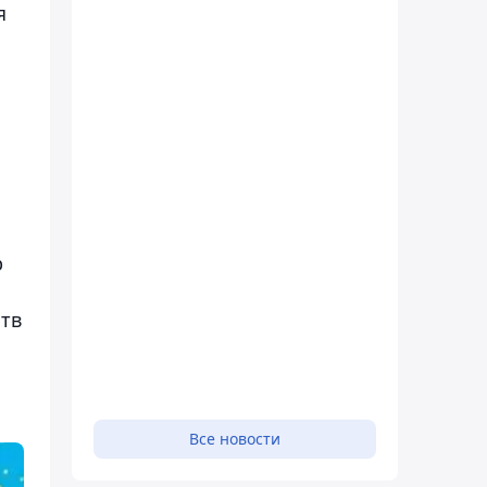
я
р
ств
Все новости