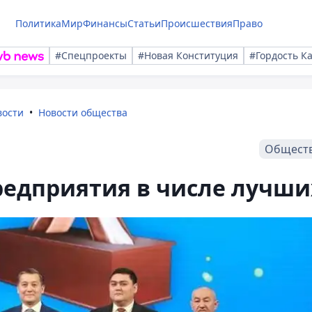
Политика
Мир
Финансы
Статьи
Происшествия
Право
#Спецпроекты
#Новая Конституция
#Гордость К
вости
Новости общества
Общест
едприятия в числе лучши