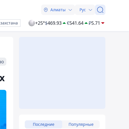
Алматы
Рус
+25°
$
469.93
€
541.64
₽
5.71
азахстана
во
х
Последние
Популярные