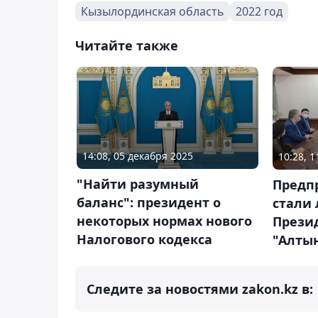
Кызылординская область
2022 год
Читайте также
14:08, 05 декабря 2025
10:28, 
"Найти разумный
Предп
баланс": президент о
стали
некоторых нормах нового
Прези
Налогового кодекса
"Алтын
Следите за новостями zakon.kz в: