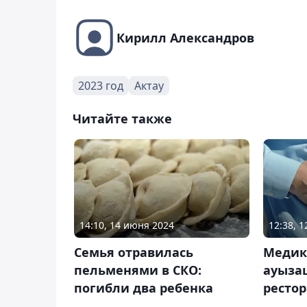
Кирилл Александров
2023 год
Актау
Читайте также
14:10, 14 июня 2024
12:38, 
Семья отравилась
Медик
пельменями в СКО:
ауыза
погибли два ребенка
рестор