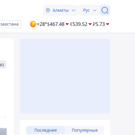
Алматы
Рус
+28°
$
467.48
€
539.52
₽
5.73
азахстана
во
Последние
Популярные