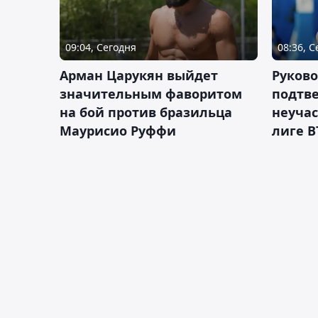
09:04, Сегодня
08:36, 
Арман Царукян выйдет
Руково
значительным фаворитом
подтве
на бой против бразильца
неучас
Маурисио Руффи
лиге В