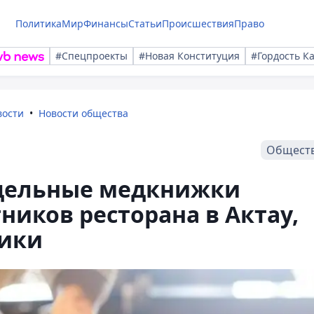
Политика
Мир
Финансы
Статьи
Происшествия
Право
#Спецпроекты
#Новая Конституция
#Гордость К
вости
Новости общества
Общест
ддельные медкнижки
ников ресторана в Актау,
дики