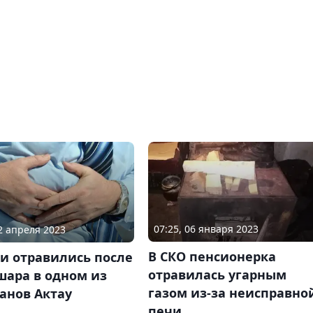
07:25, 06 января 2023
12 апреля 2023
В СКО пенсионерка
и отравились после
отравилась угарным
шара в одном из
газом из-за неисправно
анов Актау
печи