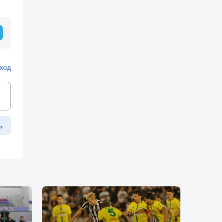
ход
ь