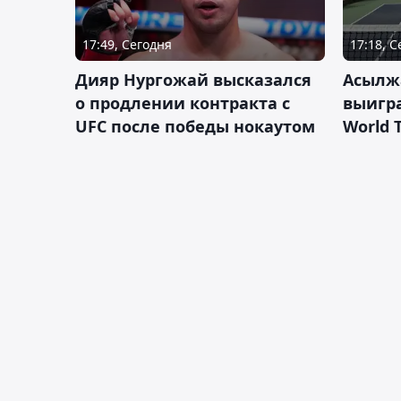
17:49, Сегодня
17:18, 
Дияр Нургожай высказался
Асылж
о продлении контракта с
выигр
UFC после победы нокаутом
World 