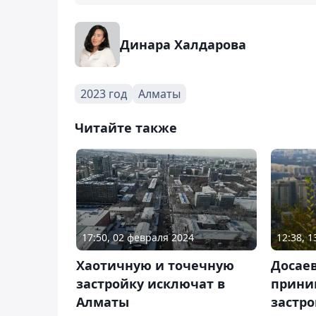
Динара Халдарова
2023 год
Алматы
Читайте также
17:50, 02 февраля 2024
12:38, 
Хаотичную и точечную
Досаев
застройку исключат в
прини
Алматы
застро