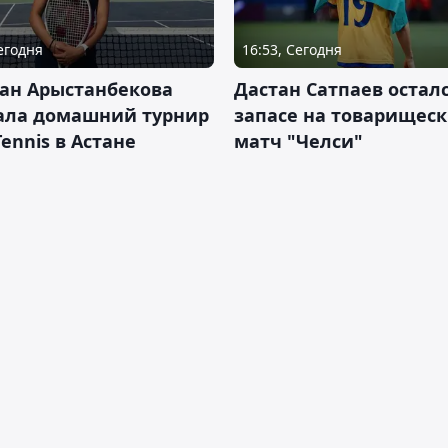
Сегодня
16:53, Сегодня
ан Арыстанбекова
Дастан Сатпаев осталс
ала домашний турнир
запасе на товарищес
Tennis в Астане
матч "Челси"