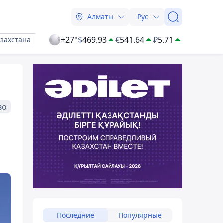
Алматы
Рус
+27°
$
469.93
€
541.64
₽
5.71
азахстана
во
Последние
Популярные