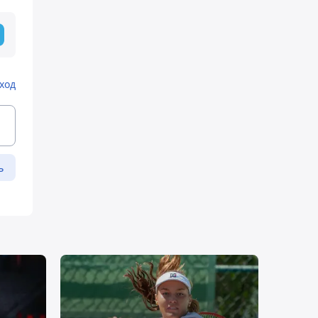
ход
ь