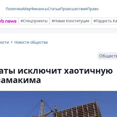
Политика
Мир
Финансы
Статьи
Происшествия
Право
#Спецпроекты
#Новая Конституция
#Гордость К
вости
Новости общества
Общест
аты исключит хаотичную
 замакима