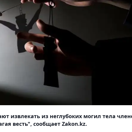
ают извлекать из неглубоких могил тела член
ая весть", сообщает Zakon.kz.