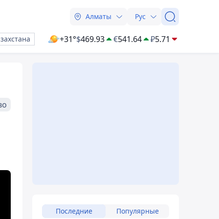
Алматы
Рус
+31°
$
469.93
€
541.64
₽
5.71
азахстана
во
Последние
Популярные