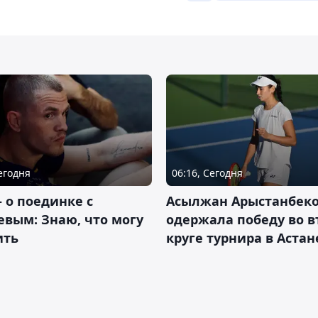
Сегодня
06:16, Сегодня
– о поединке с
Асылжан Арыстанбек
вым: Знаю, что могу
одержала победу во 
ить
круге турнира в Астан