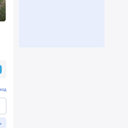
ход
ь