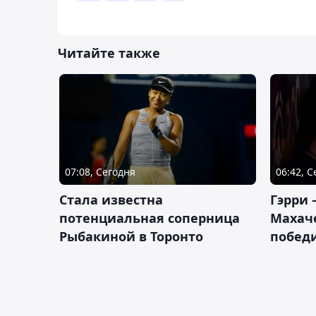
Читайте также
07:08, Сегодня
06:42, 
Cтала известна
Гэрри 
потенциальная соперница
Махаче
Рыбакиной в Торонто
побед