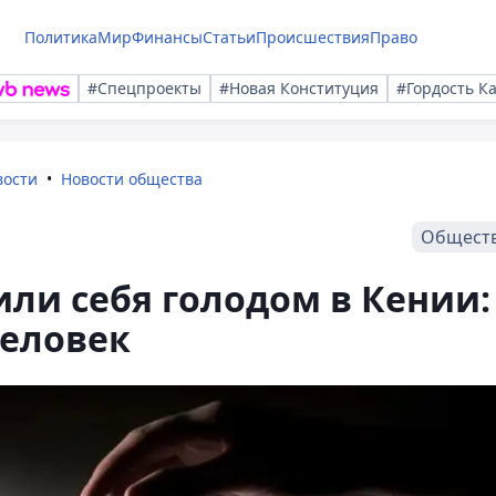
Политика
Мир
Финансы
Статьи
Происшествия
Право
#Спецпроекты
#Новая Конституция
#Гордость К
вости
Новости общества
Общест
ли себя голодом в Кении:
человек