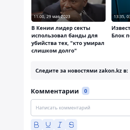
11:00, 29 мая 2023
13:35, 
В Кении лидер секты
Извес
использовал банды для
Блок п
убийства тех, "кто умирал
слишком долго"
Следите за новостями zakon.kz в:
Комментарии
0