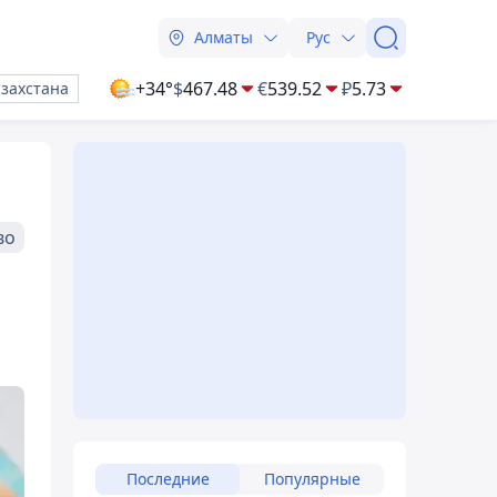
Алматы
Рус
+34°
$
467.48
€
539.52
₽
5.73
азахстана
во
Последние
Популярные