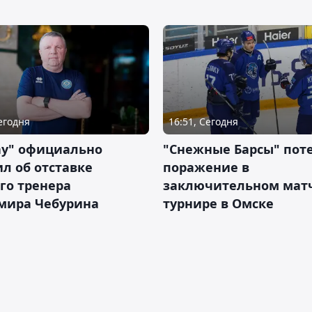
Сегодня
16:51, Сегодня
ау" официально
"Снежные Барсы" пот
л об отставке
поражение в
го тренера
заключительном матч
мира Чебурина
турнире в Омске