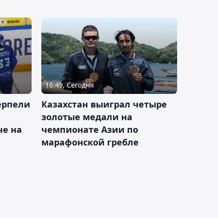
16:49, Сегодня
ерпели
Казахстан выиграл четыре
золотые медали на
е на
чемпионате Азии по
марафонской гребле