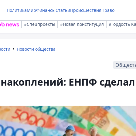
Политика
Мир
Финансы
Статьи
Происшествия
Право
#Спецпроекты
#Новая Конституция
#Гордость К
вости
Новости общества
Общест
 накоплений: ЕНПФ сделал