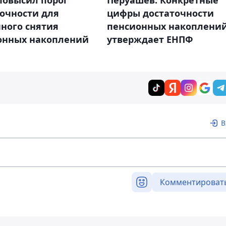
повысил порог
Перуашев: Конкретные
очности для
цифры достаточности
ного снятия
пенсионных накоплени
онных накоплений
утверждает ЕНПФ
В
Комментироват