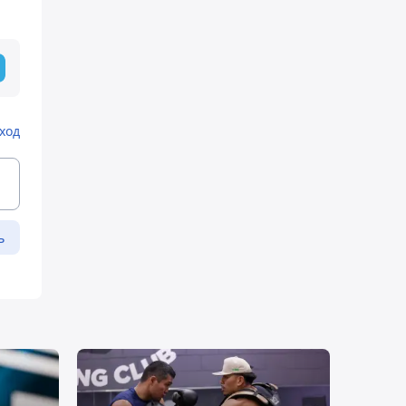
ход
ь