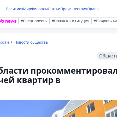
Политика
Мир
Финансы
Статьи
Происшествия
Право
#Спецпроекты
#Новая Конституция
#Гордость К
вости
Новости общества
Общест
бласти прокомментирова
чей квартир в