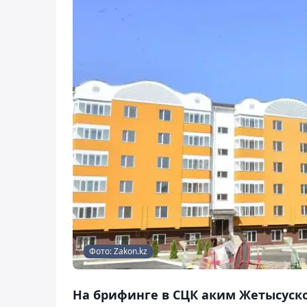
Фото: Zakon.kz
На брифинге в СЦК аким Жетысуско