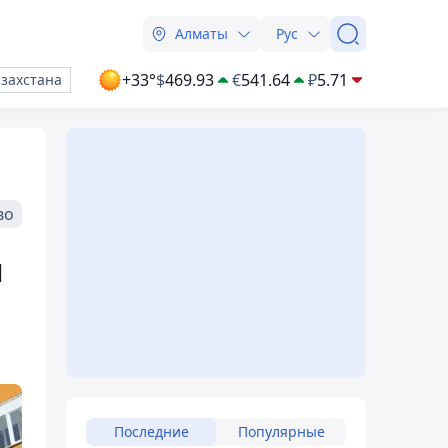
Алматы
Рус
+33°
$
469.93
€
541.64
₽
5.71
азахстана
во
л
Последние
Популярные