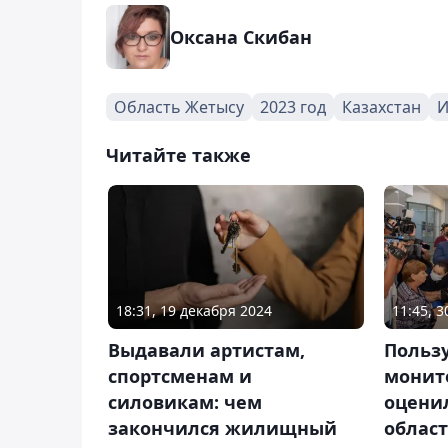
Оксана Скибан
Область Жетысу
2023 год
Казахстан
И
Читайте также
18:31, 19 декабря 2024
11:45, 
Выдавали артистам,
Польз
спортсменам и
монит
силовикам: чем
оцени
закончился жилищный
облас