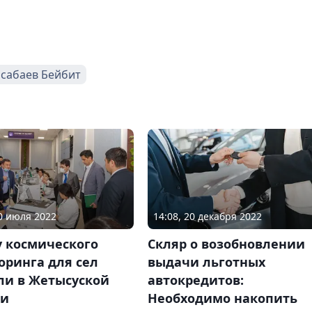
сабаев Бейбит
14:08, 20 декабря 2022
30 июля 2022
Скляр о возобновлении
у космического
выдачи льготных
оринга для сел
автокредитов:
ли в Жетысуской
Необходимо накопить
ти