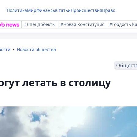
Политика
Мир
Финансы
Статьи
Происшествия
Право
#Спецпроекты
#Новая Конституция
#Гордость К
вости
Новости общества
Общест
огут летать в столицу