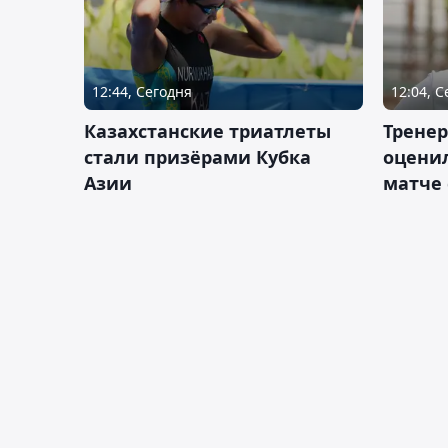
12:44, Сегодня
12:04, 
Казахстанские триатлеты
Трене
стали призёрами Кубка
оценил
Азии
матче 