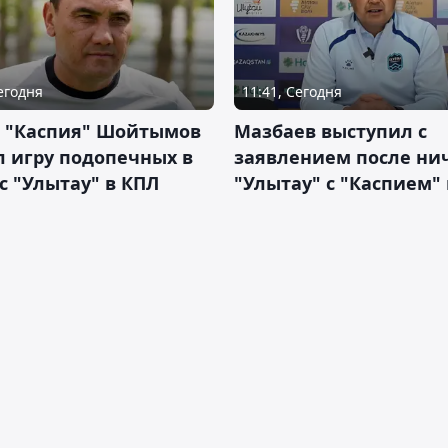
Сегодня
11:41, Сегодня
р "Каспия" Шойтымов
Мазбаев выступил с
 игру подопечных в
заявлением после ни
с "Улытау" в КПЛ
"Улытау" с "Каспием"