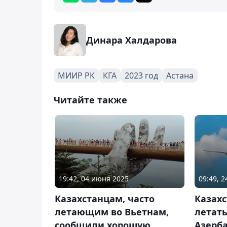
Динара Халдарова
МИИР РК
КГА
2023 год
Астана
Читайте также
19:42, 04 июня 2025
09:49, 
Казахстанцам, часто
Казахс
летающим во Вьетнам,
летать
сообщили хорошую
Азерб