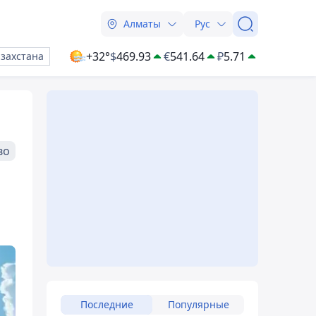
Алматы
Рус
+32°
$
469.93
€
541.64
₽
5.71
азахстана
во
Последние
Популярные