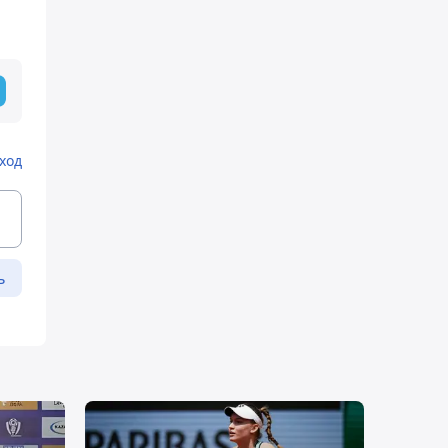
ход
ь