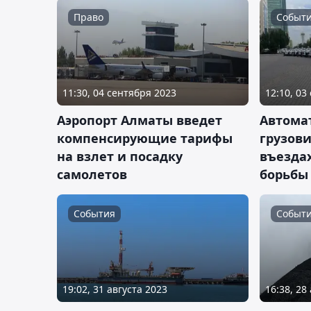
Право
Событ
11:30, 04 сентября 2023
12:10, 03
Аэропорт Алматы введет
Автома
компенсирующие тарифы
грузови
на взлет и посадку
въездах
самолетов
борьбы
События
Событ
19:02, 31 августа 2023
16:38, 28