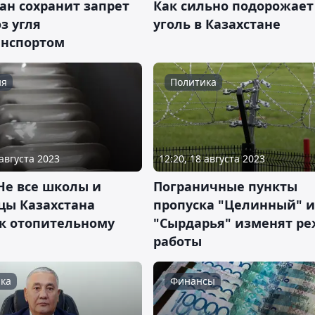
ан сохранит запрет
Как сильно подорожает
з угля
уголь в Казахстане
анспортом
ия
Политика
 августа 2023
12:20, 18 августа 2023
Не все школы и
Пограничные пункты
цы Казахстана
пропуска "Целинный" и
 к отопительному
"Сырдарья" изменят р
работы
ка
Финансы