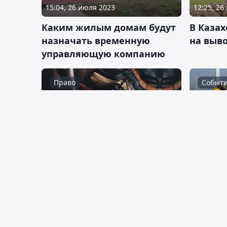
15:04, 26 июля 2023
12:25, 26
Каким жилым домам будут
В Казах
назначать временную
на выво
управляющую компанию
Право
Событ
12:26, 21 июля 2023
10:47, 21
МИИР установил стоимость
Проезд 
маркировки обуви
платны
События
Общес