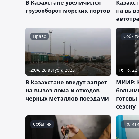
В Казахстане увеличился
Казахст
грузооборот морских портов
на выво
автотр
Право
Событ
12:04, 28 августа 2023
16:16, 22
В Казахстане введут запрет
МИИР: 
на вывоз лома и отходов
больни
черных металлов поездами
готовы
сезону
События
Полити