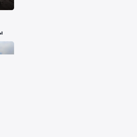
ы
ура
ж/д