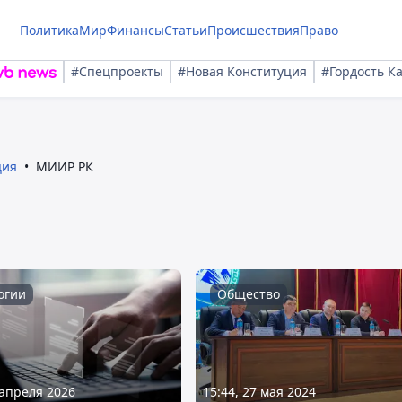
Политика
Мир
Финансы
Статьи
Происшествия
Право
#Спецпроекты
#Новая Конституция
#Гордость К
ция
МИИР РК
огии
Общество
 апреля 2026
15:44, 27 мая 2024