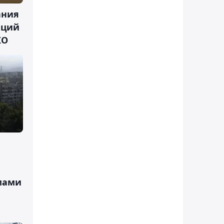
ания
иций
КО
мами