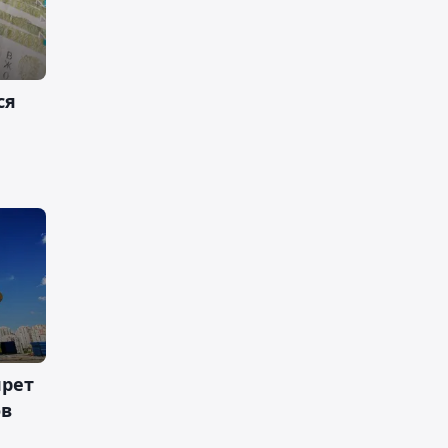
ся
прет
ов