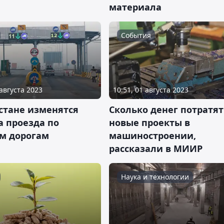
материала
События
 августа 2023
10:51, 01 августа 2023
стане изменятся
Сколько денег потратят
а проезда по
новые проекты в
м дорогам
машиностроении,
рассказали в МИИР
Наука и технологии