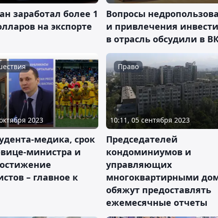
ан заработал более 1
Вопросы недропользов
лларов на экспорте
и привлечения инвест
в отрасль обсудили в В
шествия
Право
 октября 2023
10:11, 05 сентября 2023
удента-медика, срок
Председателей
-вице-министра и
кондоминиумов и
достижение
управляющих
стов – главное к
многоквартирными до
обяжут предоставлять
ежемесячные отчеты