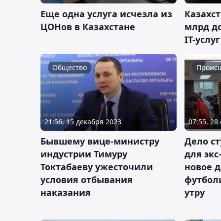
Еще одна услуга исчезла из
Казахст
ЦОНов в Казахстане
млрд до
IT-услуг
Общество
Проис
21:56, 15 декабря 2023
07:55, 28
Бывшему вице-министру
Дело ст
индустрии Тимуру
для экс
Токтабаеву ужесточили
новое 
условия отбывания
футболи
наказания
утру