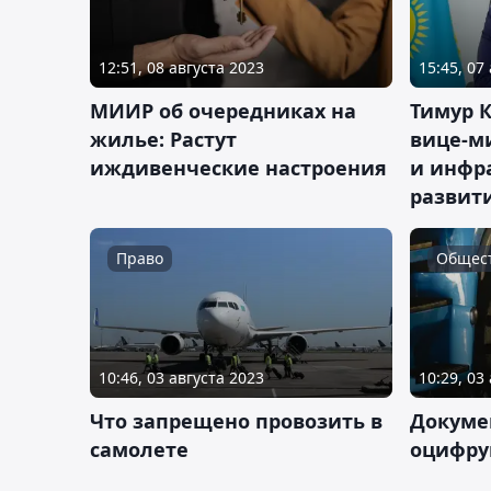
12:51, 08 августа 2023
15:45, 07
МИИР об очередниках на
Тимур 
жилье: Растут
вице-м
иждивенческие настроения
и инфр
развит
Право
Общес
10:46, 03 августа 2023
10:29, 03
Что запрещено провозить в
Докуме
самолете
оцифру