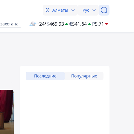
Алматы
Рус
+24°
$
469.93
€
541.64
₽
5.71
азахстана
Последние
Популярные