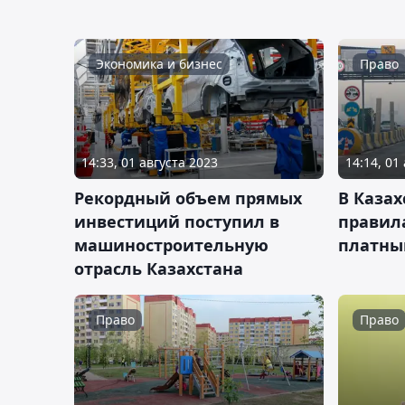
Экономика и бизнес
Право
14:33, 01 августа 2023
14:14, 01
Рекордный объем прямых
В Казах
инвестиций поступил в
правил
машиностроительную
платны
отрасль Казахстана
Право
Право