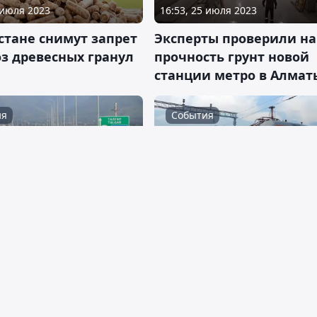
 июля 2023
16:53, 25 июля 2023
стане снимут запрет
Эксперты проверили на
з древесных гранул
прочность грунт новой
станции метро в Алмат
ия
События
 июля 2023
10:42, 14 июля 2023
по БАКАД стал
Транспортная прокурат
м с 21 июля
опротестовала правила
перевозок пассажиров 
транспортом
тво
Право