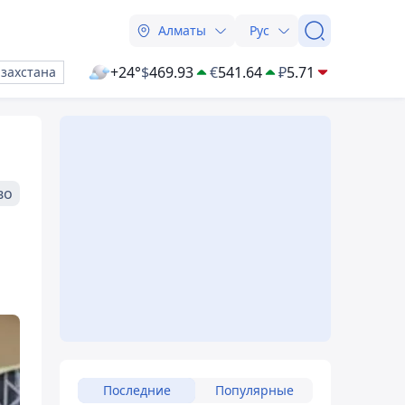
Алматы
Рус
+24°
$
469.93
€
541.64
₽
5.71
азахстана
во
Последние
Популярные