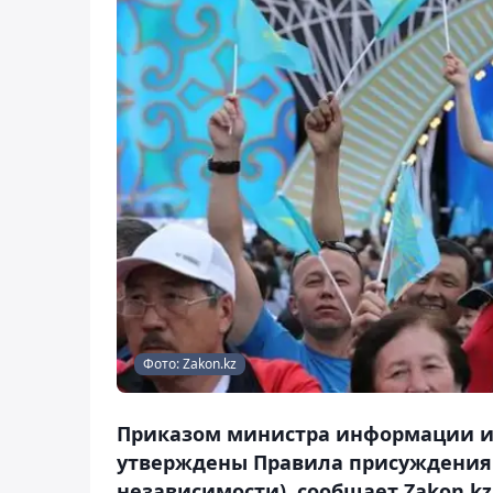
Фото: Zakon.kz
Приказом министра информации и 
утверждены Правила присуждения г
независимости), сообщает Zakon.kz