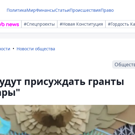
Политика
Мир
Финансы
Статьи
Происшествия
Право
#Спецпроекты
#Новая Конституция
#Гордость К
вости
Новости общества
Общест
будут присуждать гранты
ары"