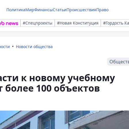
Политика
Мир
Финансы
Статьи
Происшествия
Право
#Спецпроекты
#Новая Конституция
#Гордость К
вости
Новости общества
Общест
сти к новому учебному
 более 100 объектов