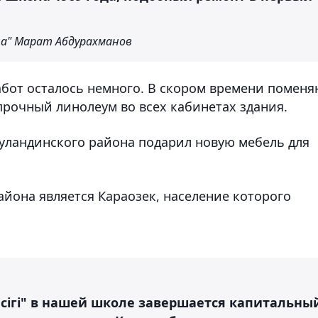
ла" Марат Абдурахманов
абот осталось немного. В скором времени поменя
прочный линолеум во всех кабинетах здания.
Буландинского района подарил новую мебель для
йона является Караозек, население которого
есігі" в нашей школе завершается капитальны