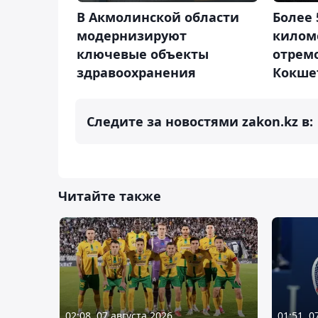
В Акмолинской области
Более 
модернизируют
килом
ключевые объекты
отрем
здравоохранения
Кокше
Следите за новостями zakon.kz в:
Читайте также
02:08, 07 августа 2026
01:51, 0