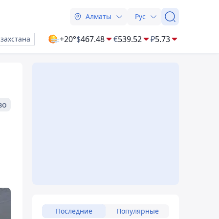
Алматы
Рус
+20°
$
467.48
€
539.52
₽
5.73
азахстана
во
Последние
Популярные