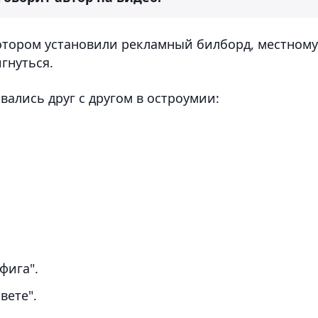
котором установили рекламный билборд, местному
гнуться.
ались друг с другом в остроумии:
фига".
вете".