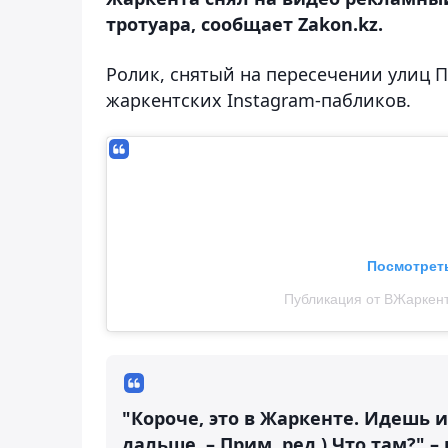
тротуара, сообщает Zakon.kz.
Ролик, снятый на пересечении улиц 
жаркентских Instagram-пабликов.
Посмотреть
Публикация от ВЖаркенте 
"Короче, это в Жаркенте. Идешь и
дальше. – Прим. ред.) Что там?" –