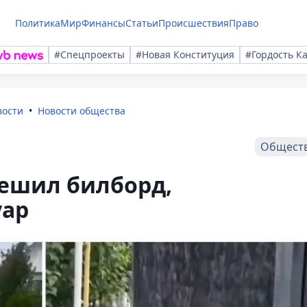
Политика
Мир
Финансы
Статьи
Происшествия
Право
#Спецпроекты
#Новая Конституция
#Гордость К
вости
Новости общества
Общест
мешил билборд,
уар