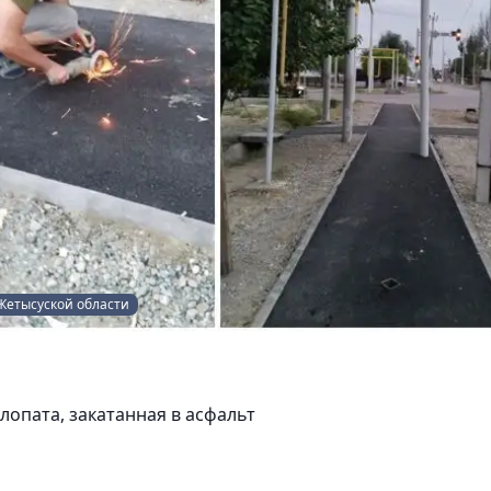
Жетысуской области
лопата, закатанная в асфальт