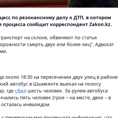
есс по резонансному делу о ДТП, в котором
 процесса сообщит корреспондент Zakon.kz.
транспорт на склоне, обвиняют по статье
орожности смерть двух или более лиц". Адвокат
ми.
да около 18:30 на пересечении двух улиц в районе
ский автобус в Шымкенте выехал на полосу
р, где
сбил
шесть человек. За рулем автобуса
чались пять человек (трое – на месте, двое – в
 осталась инвалидом.
 с перевозчиками прозвучала информация, что