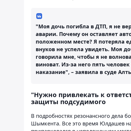
"Моя дочь погибла в ДТП, я не ве
аварии. Почему он оставляет авто
положенном месте? Я потеряла е
внуков не успела увидеть. Моя д
говорила мне, чтобы я не волнов
виноват. Из-за него пять челове
наказание", – заявила в суде Алт
"Нужно привлекать к ответс
защиты подсудимого
В подробностях резонансного дела б
Шымкента. Все это время Юлдашев на
припарковался в неположенном месте