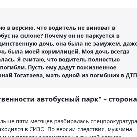
рю в версию, что водитель не виноват в
бус на склоне? Почему он не паркуется в
динственную дочь, она была не замужем, даж
очь была моей кормилицей. Моя дочь всегда
алась. Я считаю, что водитель полностью
к погибли. Пусть ему дадут пожизненное
ынай Тогатаева, мать одной из погибших в ДТП
твенности автобусный парк" – сторона
ольше пяти месяцев разбиралась спецпрокуратур
ходился в СИЗО. По версии следствия, мужчина
 и не поставил транспорт на ручной тормоз.