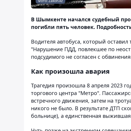
Фото: Zakon.kz
В Шымкенте начался судебный проц
погибли пять человек. Подробности
Водителя автобуса, который оставил 
"Нарушение ПДД, повлекшее по неост
подсудимого не согласен с обвинения
Как произошла авария
Трагедия произошла 8 апреля 2023 го
торгового центра "Метро". Пассажир
встречного движения, затем на тротуа
никого не было. В результате ДТП скон
больнице), а единственная выжившая
Чуть позже на экстренном совещании