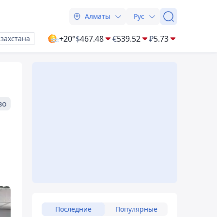
Алматы
Рус
+20°
$
467.48
€
539.52
₽
5.73
азахстана
во
Последние
Популярные