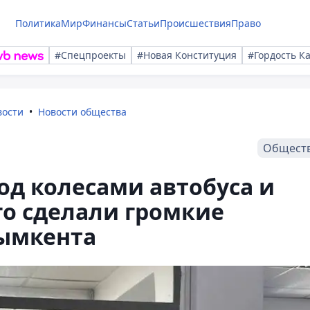
Политика
Мир
Финансы
Статьи
Происшествия
Право
#Спецпроекты
#Новая Конституция
#Гордость К
вости
Новости общества
Общест
д колесами автобуса и
го сделали громкие
Шымкента