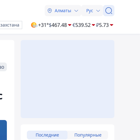
Алматы
Рус
+31°
$
467.48
€
539.52
₽
5.73
азахстана
во
с
Последние
Популярные