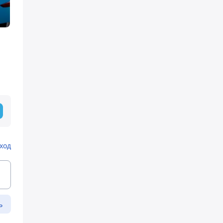
ход
ь