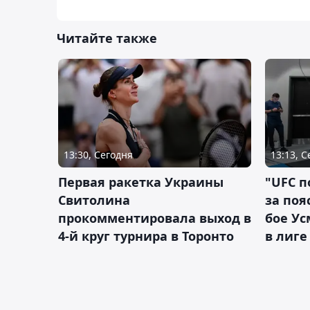
Читайте также
13:30, Сегодня
13:13, 
Первая ракетка Украины
"UFC п
Свитолина
за поя
прокомментировала выход в
бое У
4-й круг турнира в Торонто
в лиге