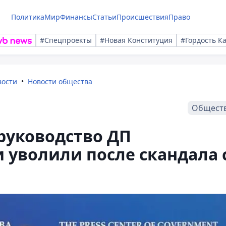
Политика
Мир
Финансы
Статьи
Происшествия
Право
#Спецпроекты
#Новая Конституция
#Гордость К
вости
Новости общества
Общест
руководство ДП
 уволили после скандала 