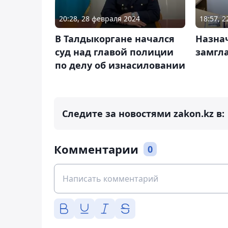
20:28, 28 февраля 2024
18:57, 2
В Талдыкоргане начался
Назна
суд над главой полиции
замгл
по делу об изнасиловании
Следите за новостями zakon.kz в:
Комментарии
0