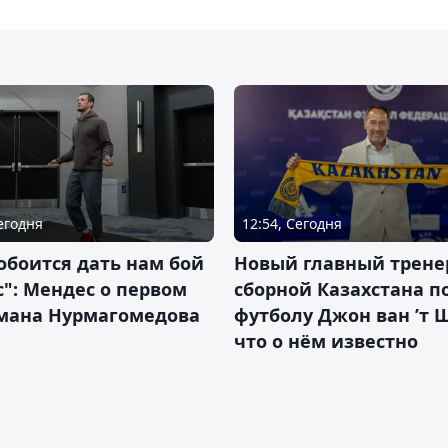
Сегодня
12:54, Сегодня
обоится дать нам бой
Новый главный трене
с": Мендес о первом
сборной Казахстана п
смана Нурмагомедова
футболу Джон ван ’т 
что о нём известно