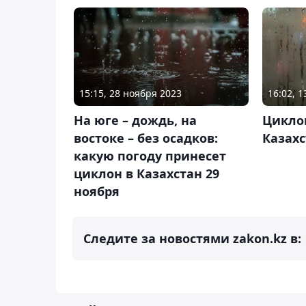
15:15, 28 ноября 2023
16:02, 
На юге – дождь, на
Цикло
востоке – без осадков:
Казах
какую погоду принесет
циклон в Казахстан 29
ноября
Следите за новостями zakon.kz в: