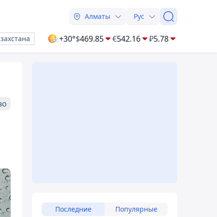
Алматы
Рус
+30°
$
469.85
€
542.16
₽
5.78
азахстана
во
Последние
Популярные