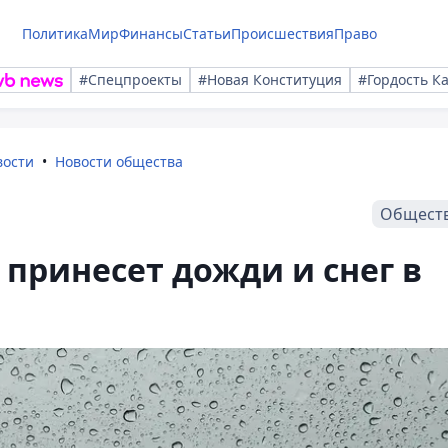
Политика
Мир
Финансы
Статьи
Происшествия
Право
#Спецпроекты
#Новая Конституция
#Гордость К
вости
Новости общества
Общест
принесет дожди и снег в