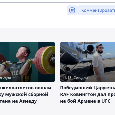
Комментироват
Сегодня
11:18, Сегодня
тяжелоатлетов вошли
Победивший Царукян
ку мужской сборной
RAF Ковингтон дал пр
тана на Азиаду
на бой Армана в UFC