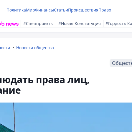
Политика
Мир
Финансы
Статьи
Происшествия
Право
#Спецпроекты
#Новая Конституция
#Гордость К
вости
Новости общества
Общест
людать права лиц,
ание