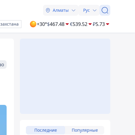
Алматы
Рус
+30°
$
467.48
€
539.52
₽
5.73
азахстана
во
Последние
Популярные