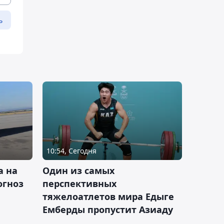
ь
10:54, Сегодня
а на
Один из самых
огноз
перспективных
тяжелоатлетов мира Едыге
Емберды пропустит Азиаду