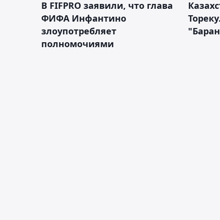
В FIFPRO заявили, что глава
Казах
ФИФА Инфантино
Тореку
злоупотребляет
"Бара
полномочиями