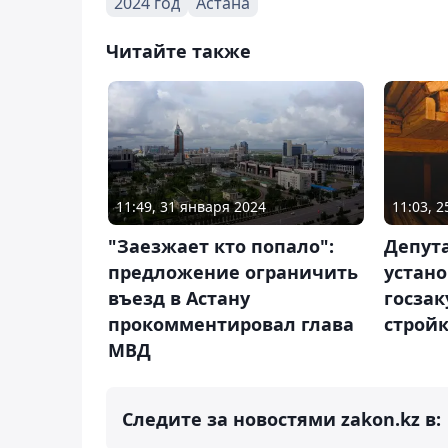
2024 год
Астана
Читайте также
11:49, 31 января 2024
11:03, 
"Заезжает кто попало":
Депут
предложение ограничить
устан
въезд в Астану
госзак
прокомментировал глава
строй
МВД
Следите за новостями zakon.kz в: