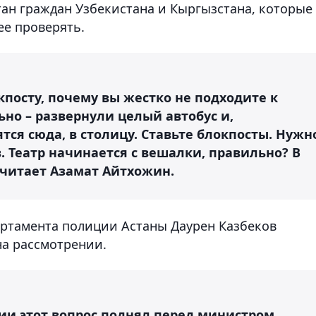
тан граждан Узбекистана и Кыргызстана, которые
ее проверять.
кпосту, почему вы жестко не подходите к
но – развернули целый автобус и,
тся сюда, в столицу. Ставьте блокпосты. Нужн
. Театр начинается с вешалки, правильно? В
 считает Азамат Айтхожин.
артамента полиции Астаны Даурен Казбеков
на рассмотрении.
и этот вопрос поднял перед министром