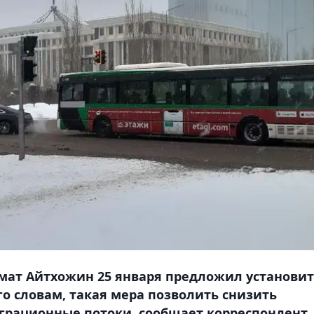
мат Айтхожин 25 января предложил установи
его словам, такая мера позволить снизить
играционные потоки, сообщает корреспондент