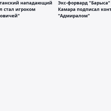
станский нападающий
Экс-форвард "Барыса"
л стал игроком
Камара подписал конт
новичей"
"Адмиралом"