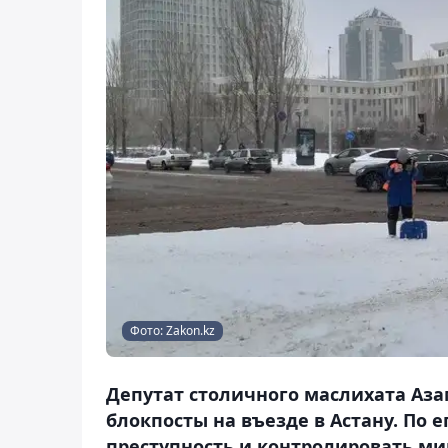
Фото: Zakon.kz
Депутат столичного маслихата Аза
блокпосты на въезде в Астану. По 
преступность и контролировать м