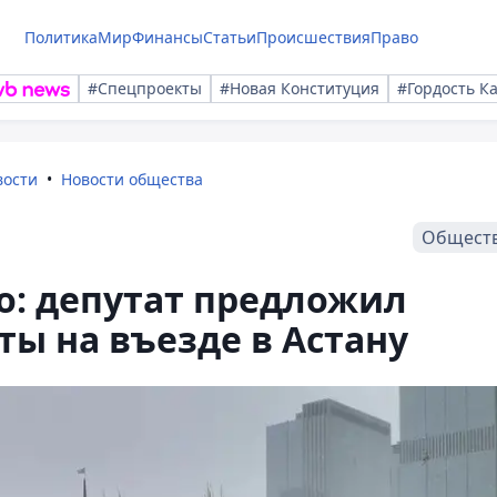
Политика
Мир
Финансы
Статьи
Происшествия
Право
#Спецпроекты
#Новая Конституция
#Гордость К
вости
Новости общества
Общест
о: депутат предложил
ты на въезде в Астану