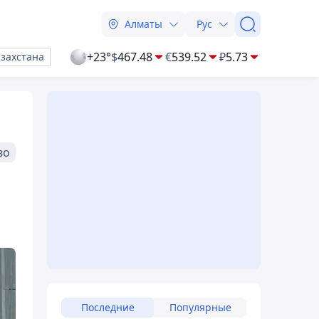
Алматы
Рус
+23°
$
467.48
€
539.52
₽
5.73
азахстана
во
Последние
Популярные