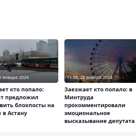
25 января 2024
13:08, 26 января 2024
ет кто попало:
Заезжает кто попало: в
ат предложил
Минтруда
вить блокпосты на
прокомментировали
 в Астану
эмоциональное
высказывание депутата