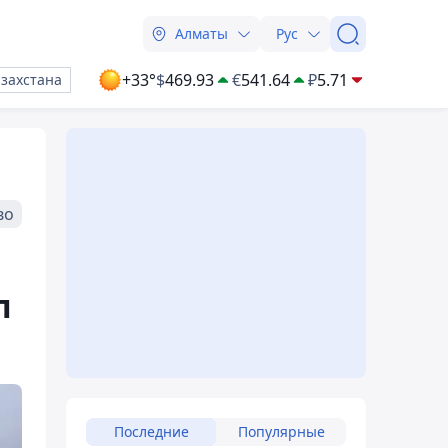
Алматы
Рус
+33°
$
469.93
€
541.64
₽
5.71
азахстана
во
л
Последние
Популярные