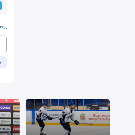
ход
ь