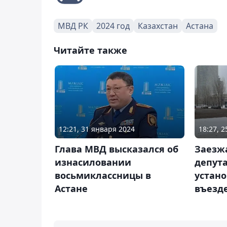
МВД РК
2024 год
Казахстан
Астана
Читайте также
12:21, 31 января 2024
18:27, 
Глава МВД высказался об
Заезжа
изнасиловании
депут
восьмиклассницы в
устано
Астане
въезде