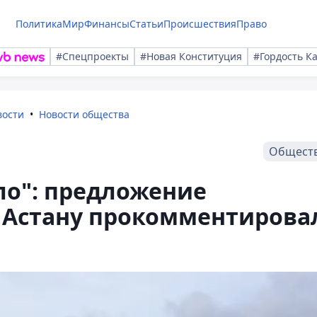
Политика
Мир
Финансы
Статьи
Происшествия
Право
#Спецпроекты
#Новая Конституция
#Гордость К
вости
Новости общества
Общест
ло": предложение
в Астану прокомментирова