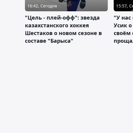
16:42, Сегодня
15:57, 
"Цель - плей-офф": звезда
"У нас
казахстанского хоккея
Усик 
Шестаков о новом сезоне в
своём 
составе "Барыса"
проща