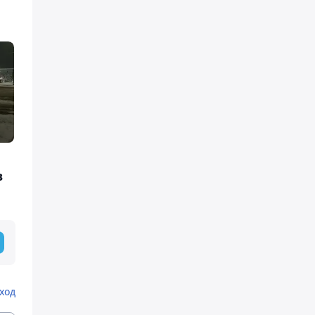
в
ход