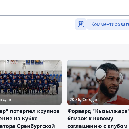
Комментироват
Сегодня
20:36, Сегодня
ер" потерпел крупное
Форвард "Кызылжара"
ение на Кубке
близок к новому
атора Оренбургской
соглашению с клубом