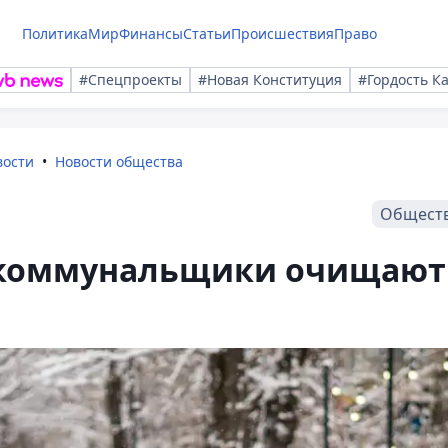
Политика
Мир
Финансы
Статьи
Происшествия
Право
#Спецпроекты
#Новая Конституция
#Гордость К
вости
Новости общества
Общест
к коммунальщики очищают