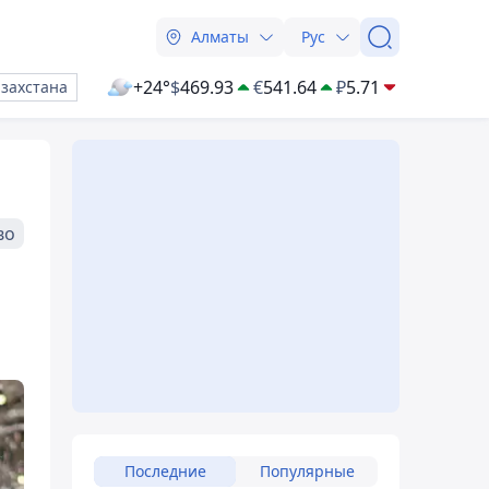
Алматы
Рус
+24°
$
469.93
€
541.64
₽
5.71
азахстана
во
Последние
Популярные