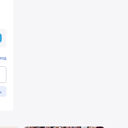
ход
ь