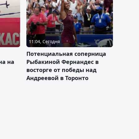
11:04, Сегодня
Потенциальная соперница
на на
Рыбакиной Фернандес в
восторге от победы над
Андреевой в Торонто