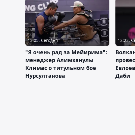
13:05, Сегодня
12:23, 
"Я очень рад за Мейирима":
Волка
менеджер Алимханулы
провес
Климас о титульном бое
Евлоев
Нурсултанова
Даби