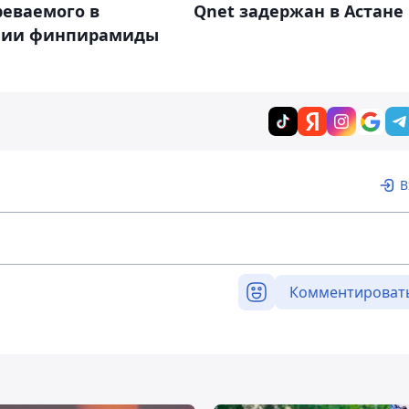
реваемого в
Qnet задержан в Астане
нии финпирамиды
В
Комментироват