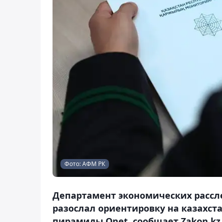
Фото: АФМ РК
Департамент экономических рассл
разослал ориентировку на казахст
пирамиды Qnet, сообщает Zakon.kz