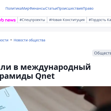
Политика
Мир
Финансы
Статьи
Происшествия
Право
#Спецпроекты
#Новая Конституция
#Гордость К
вости
Новости общества
Общест
или в международный
ирамиды Qnet