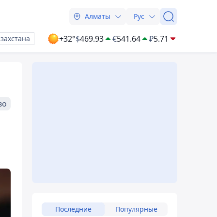
Алматы
Рус
+32°
$
469.93
€
541.64
₽
5.71
азахстана
во
Последние
Популярные