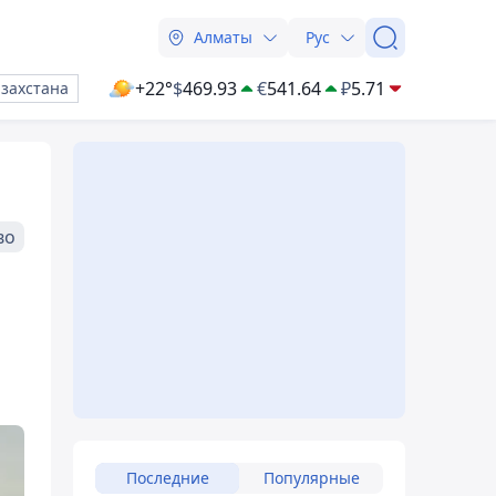
Алматы
Рус
+22°
$
469.93
€
541.64
₽
5.71
азахстана
во
Последние
Популярные