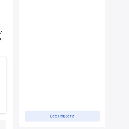
 и
е,
Все новости