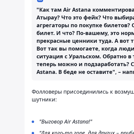
"Как там Air Astana комментиров
Атырау? Что это фейк? Что выби
агрегаторы по покупке билетов? О
билет. И что? По-вашему, это но
прекрасные ценники туда. А вот т
Вот так вы помогаете, когда люд
ситуация с Уральском. Обратно в 
теперь можно и подзаработать? 
Astana. В беде не оставите", – на
Фолловеры присоединились к возмущ
шутники:
"Выговор Air Astana!"
"Для кого-то горе, для других – приб