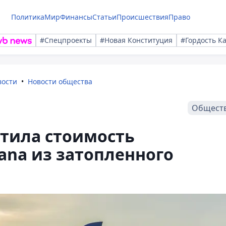
Политика
Мир
Финансы
Статьи
Происшествия
Право
#Спецпроекты
#Новая Конституция
#Гордость К
вости
Новости общества
Общест
утила стоимость
tana из затопленного