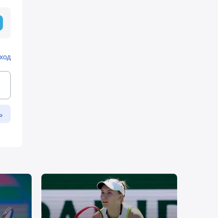
ход
ь