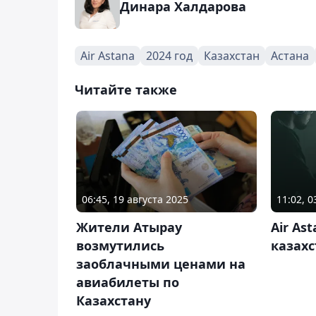
Динара Халдарова
Air Astana
2024 год
Казахстан
Астана
Читайте также
06:45, 19 августа 2025
11:02, 0
Жители Атырау
Air As
возмутились
казах
заоблачными ценами на
авиабилеты по
Казахстану