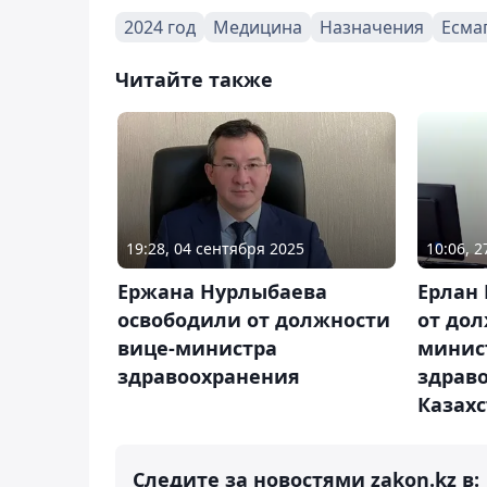
2024 год
Медицина
Назначения
Есма
Читайте также
19:28, 04 сентября 2025
10:06, 
Ержана Нурлыбаева
Ерлан
освободили от должности
от дол
вице-министра
минис
здравоохранения
здрав
Казах
Следите за новостями zakon.kz в: