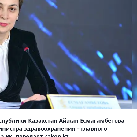
спублики Казахстан Айжан Есмагамбетова
нистра здравоохранения – главного
 РК, передает Zakon.kz.