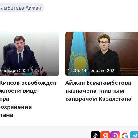
гамбетова Айжан
27 января 2022
12:36, 14 февраля 2022
 Киясов освобожден
Айжан Есмагамбетова
жности вице-
назначена главным
тра
санврачом Казахстана
оохранения
стана