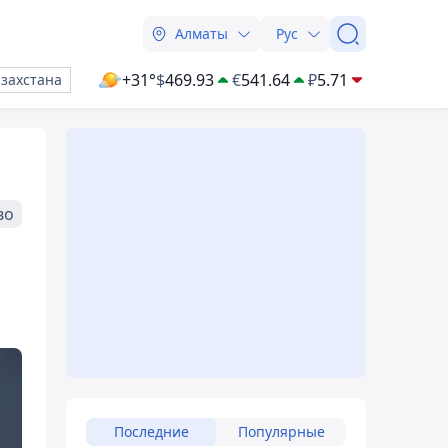
Алматы
Рус
+31°
$
469.93
€
541.64
₽
5.71
азахстана
во
Последние
Популярные