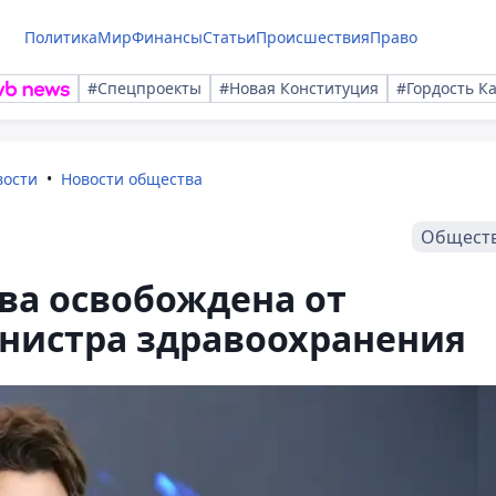
Политика
Мир
Финансы
Статьи
Происшествия
Право
#Спецпроекты
#Новая Конституция
#Гордость К
вости
Новости общества
Общест
ва освобождена от
нистра здравоохранения