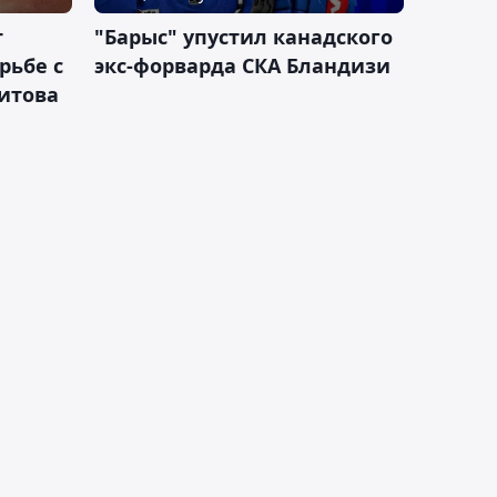
т
"Барыс" упустил канадского
рьбе с
экс-форварда СКА Бландизи
итова