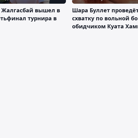
 Жалгасбай вышел в
Шара Буллет проведё
тьфинал турнира в
схватку по вольной бо
обидчиком Куата Хам