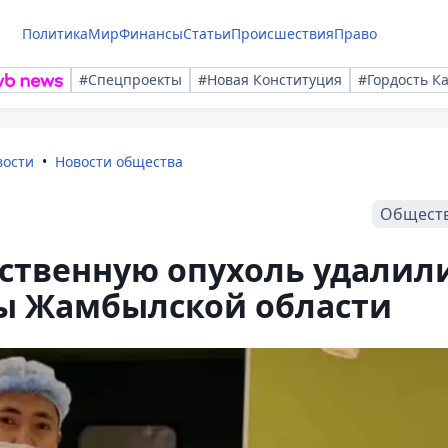
Политика
Мир
Финансы
Статьи
Происшествия
Право
#Спецпроекты
#Новая Конституция
#Гордость К
вости
Новости общества
Общест
ественную опухоль удалил
ы Жамбылской области