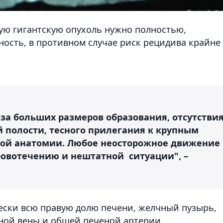
кую гигантскую опухоль нужно полностью,
ность, в противном случае риск рецидива крайне
-за больших размеров образования, отсутстви
 полости, тесного прилегания к крупным
ной анатомии. Любое неосторожное движение
овотечению и нештатной ситуации", –
ески всю правую долю печени, желчный пузырь,
ной вены и общей печеной артерии.