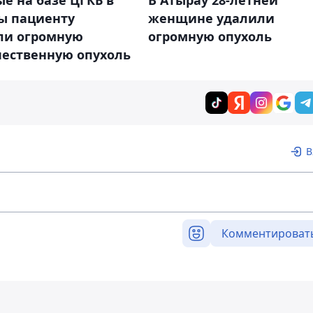
е на базе ЦГКБ в
В Атырау 28-летней
ы пациенту
женщине удалили
ли огромную
огромную опухоль
чественную опухоль
В
Комментироват