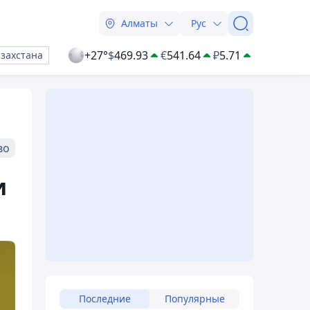
Алматы
Рус
+27°
$
469.93
€
541.64
₽
5.71
азахстана
во
и
Последние
Популярные