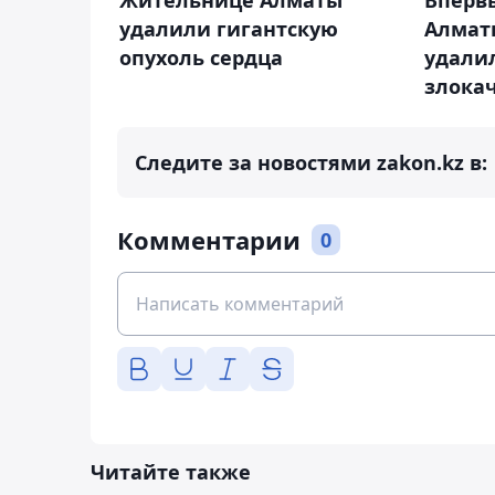
Жительнице Алматы
Впервы
удалили гигантскую
Алмат
опухоль сердца
удали
злока
Следите за новостями zakon.kz в:
Комментарии
0
Читайте также