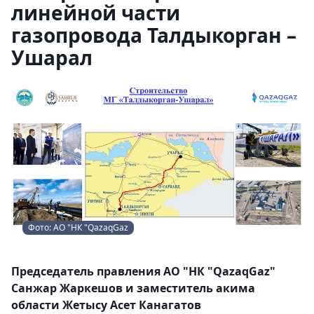
линейной части
газопровода Талдыкорган –
Ушарал
Фото: АО "НК "QazaqGaz
Председатель правления АО "НК "QazaqGaz"
Санжар Жаркешов и заместитель акима
области Жетысу Асет Канагатов