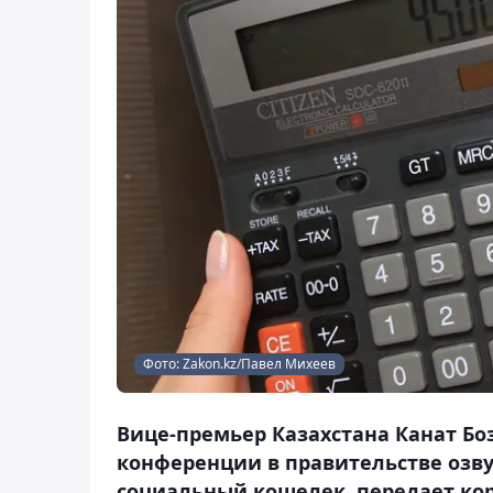
Фото: Zakon.kz/Павел Михеев
Вице-премьер Казахстана Канат Бозу
конференции в правительстве озв
социальный кошелек, передает кор