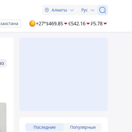
Алматы
Рус
+27°
$
469.85
€
542.16
₽
5.78
азахстана
во
Последние
Популярные