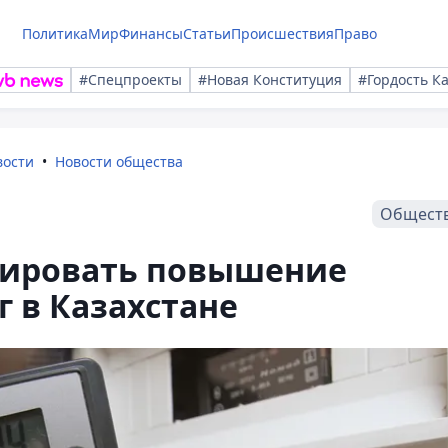
Политика
Мир
Финансы
Статьи
Происшествия
Право
#Спецпроекты
#Новая Конституция
#Гордость К
вости
Новости общества
Общест
сировать повышение
 в Казахстане