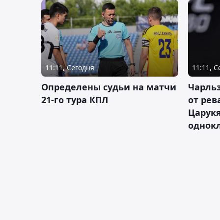
11:11, Сегодня
11:11, 
Определены судьи на матчи
Чарльз
21-го тура КПЛ
от рев
Царукя
однок