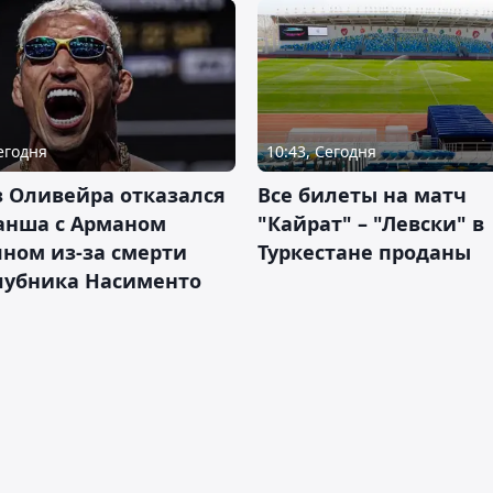
Сегодня
10:43, Сегодня
 Оливейра отказался
Все билеты на матч
анша с Арманом
"Кайрат" – "Левски" в
ном из-за смерти
Туркестане проданы
лубника Насименто