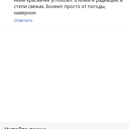
Аким красавчик успокоил. В Алмате радиация, в
степи свежак. Болеют просто от погоды,
наверное.
Ответить