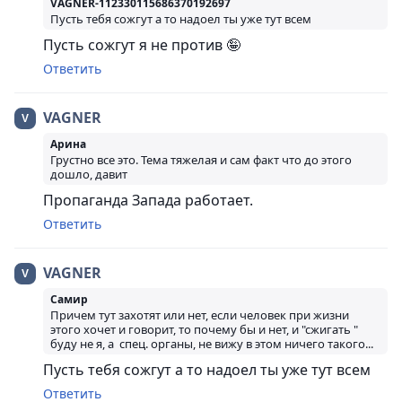
VAGNER-112330115686370192697
Пусть тебя сожгут а то надоел ты уже тут всем
Пусть сожгут я не против 🤪
Ответить
VAGNER
Арина
Грустно все это. Тема тяжелая и сам факт что до этого
дошло, давит
Пропаганда Запада работает.
Ответить
VAGNER
Самир
Причем тут захотят или нет, если человек при жизни
этого хочет и говорит, то почему бы и нет, и "сжигать "
буду не я, а спец. органы, не вижу в этом ничего такого...
Пусть тебя сожгут а то надоел ты уже тут всем
Ответить