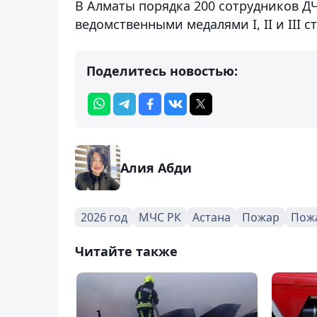
В Алматы порядка 200 сотрудников 
ведомственными медалями I, II и III 
Поделитесь новостью:
Алия Абди
2026 год
МЧС РК
Астана
Пожар
Пож
Читайте также