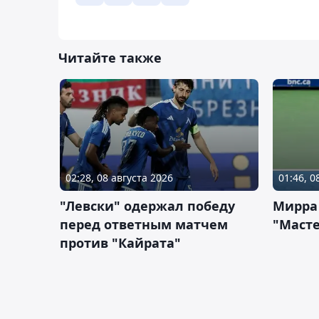
Читайте также
02:28, 08 августа 2026
01:46, 0
"Левски" одержал победу
Мирра
перед ответным матчем
"Масте
против "Кайрата"