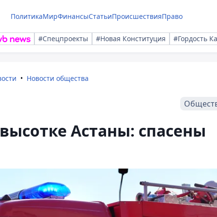
Политика
Мир
Финансы
Статьи
Происшествия
Право
#Спецпроекты
#Новая Конституция
#Гордость К
вости
Новости общества
Общест
 высотке Астаны: спасены