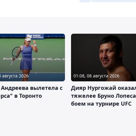
8 августа 2026
01:08, 08 августа 2026
 Андреева вылетела с
Дияр Нургожай оказа
рса" в Торонто
тяжелее Бруно Лопеса
боем на турнире UFC