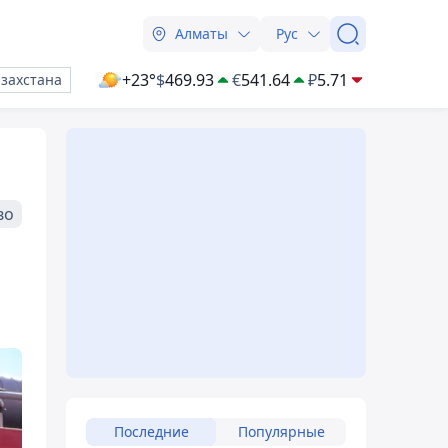
Алматы
Рус
+23°
$
469.93
€
541.64
₽
5.71
азахстана
во
Последние
Популярные