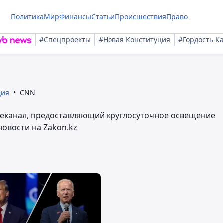
Политика
Мир
Финансы
Статьи
Происшествия
Право
#Спецпроекты
#Новая Конституция
#Гордость К
ция
CNN
еканал, предоставляющий круглосуточное освещение
новости на Zakon.kz