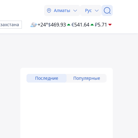
Алматы
Рус
+24°
$
469.93
€
541.64
₽
5.71
азахстана
Последние
Популярные