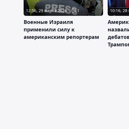
12:56, 29 марта 2026
1
10:16, 28
Военные Израиля
Америк
применили силу к
назвал
американским репортерам
дебато
Трампо