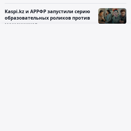
Kaspi.kz и АРРФР запустили серию
образовательных роликов против
мошенников
18:00, 10 февраля 2025
Русский язык
Как меняется рынок туризма в
Қазақ тілі
Казахстане
10:00, 06 февраля 2025
Kaspi Жұма пройдет 14, 15 и 16
февраля
15:44, 03 февраля 2025
Kaspi.kz запустил оплату покупок c
QR-кодом в 48 странах совместно с
Alipay+