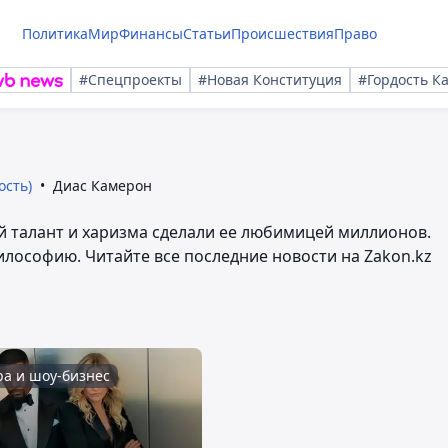
Политика
Мир
Финансы
Статьи
Происшествия
Право
#Спецпроекты
#Новая Конституция
#Гордость К
ость)
Диас Камерон
ей талант и харизма сделали ее любимицей миллионов.
илософию. Читайте все последние новости на Zakon.kz
ра и шоу-бизнес