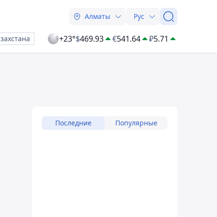
Алматы
Рус
+23°
$
469.93
€
541.64
₽
5.71
азахстана
Последние
Популярные