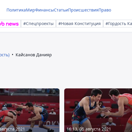
Политика
Мир
Финансы
Статьи
Происшествия
Право
#Спецпроекты
#Новая Конституция
#Гордость К
ость)
Кайсанов Данияр
 августа 2021
16:13, 05 августа 2021