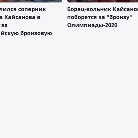
лился соперник
Борец-вольник Кайсано
а Кайсанова в
поборется за "бронзу"
 за
Олимпиады-2020
йскую бронзовую