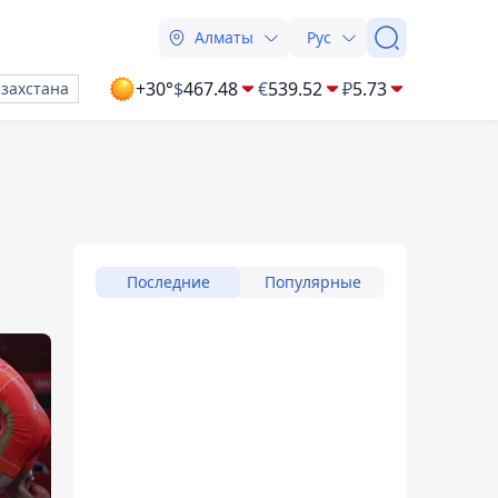
Алматы
Рус
+30°
$
467.48
€
539.52
₽
5.73
азахстана
Последние
Популярные