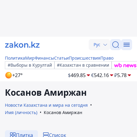
Рус
Политика
Мир
Финансы
Статьи
Происшествия
Право
#Выборы в Курултай
#Казахстан в сравнении
+27°
$
469.85
€
542.16
₽
5.78
Косанов Амиржан
Новости Казахстана и мира на сегодня
Имя (личность)
Косанов Амиржан
Плитка
Список