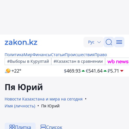
Рус
Политика
Мир
Финансы
Статьи
Происшествия
Право
#Выборы в Курултай
#Казахстан в сравнении
+22°
$
469.93
€
541.64
₽
5.71
Пя Юрий
Новости Казахстана и мира на сегодня
Имя (личность)
Пя Юрий
Плитка
Список