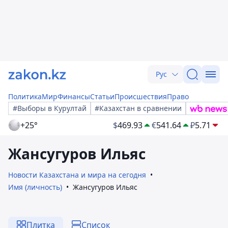
Рус
Политика
Мир
Финансы
Статьи
Происшествия
Право
#Выборы в Курултай
#Казахстан в сравнении
+25°
$
469.93
€
541.64
₽
5.71
Жансугуров Ильяс
Новости Казахстана и мира на сегодня
Имя (личность)
Жансугуров Ильяс
Плитка
Список