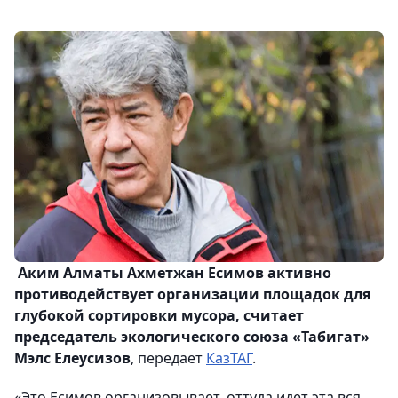
Аким Алматы Ахметжан Есимов активно
противодействует организации площадок для
глубокой сортировки мусора, считает
председатель экологического союза «Табигат»
Мэлс Елеусизов
, передает
КазТАГ
.
«Это Есимов организовывает, оттуда идет эта вся