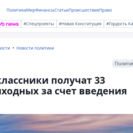
Политика
Мир
Финансы
Статьи
Происшествия
Право
#Спецпроекты
#Новая Конституция
#Гордость К
вости
Новости политики
Полити
классники получат 33
ходных за счет введения