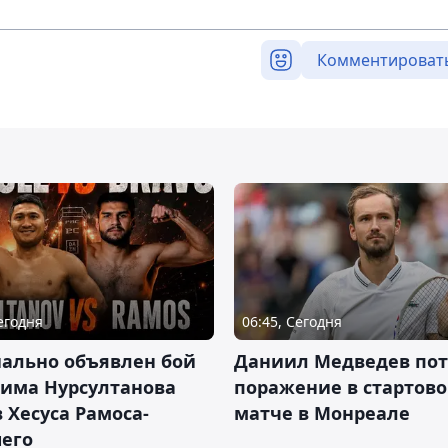
Комментироват
Сегодня
06:45, Сегодня
ально объявлен бой
Даниил Медведев по
има Нурсултанова
поражение в стартов
 Хесуса Рамоса-
матче в Монреале
его