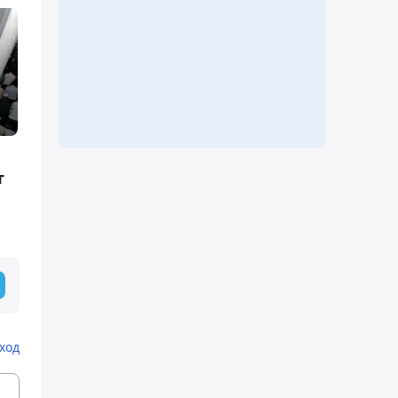
т
ход