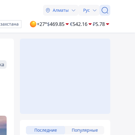
Алматы
Рус
+27°
$
469.85
€
542.16
₽
5.78
азахстана
ка
Последние
Популярные