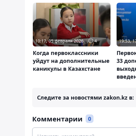
10:17, 05 февраля 2026
4
19:53, 
Когда первоклассники
Перво
уйдут на дополнительные
33 до
каникулы в Казахстане
выходн
введе
Следите за новостями zakon.kz в:
Комментарии
0