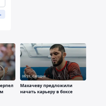
ь
06:21, Сегодня
терпел
Махачеву предложили
ом
начать карьеру в боксе