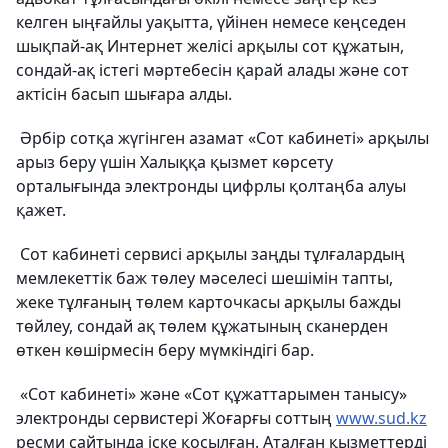
келген ыңғайлы уақытта, үйінен немесе кеңседен
шықпай-ақ Интернет желісі арқылы сот құжатын,
сондай-ақ істегі мәртебесін қарай алады және сот
актісін басып шығара алды.
Әрбір сотқа жүгінген азамат «Сот кабинеті» арқылы
арыз беру үшін Халыққа қызмет көрсету
орталығында электронды цифрлы қолтаңба алуы
қажет.
Сот кабинеті сервисі арқылы заңды тұлғалардың
мемлекеттік баж төлеу мәселесі шешімін тапты,
жеке тұлғаның төлем карточкасы арқылы бажды
төйлеу, сондай ақ төлем құжатының сканерден
өткен көшірмесін беру мүмкіндігі бар.
«Сот кабинеті» және «Сот құжаттарымен танысу»
электронды сервистері Жоғарғы соттың
www.sud.kz
ресми сайтында іске қосылған. Аталған қызметтерді