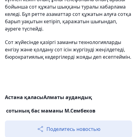
бойынша сот құжаты шыққаны туралы хабарлама
келеді. Бұл ретте азаматтар сот құжатын алуға сотқа
барып уақытын кетіріп, қаражатын шығындап,
әуреге түспейді.
Сот жүйесінде қазіргі заманғы технологияларды
енгізу және қолдану сот ісін жүргізуді жеңілдетеді,
бюрократиялық кедергілерді жояды деп есептеймін.
Астана қаласыАлматы аудандық
сотының бас маманы М.Сембеков
Поделитесь новостью