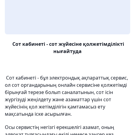
Сот кабинеті - сот жүйесіне қолжетімділікті
нығайтуда
Сот кабинеті - бұл электрондық ақпараттық сервис,
ол сот органдарының онлайн сервисіне қолжетімді
бірыңғай терезе болып саналатынын, сот ісін
жүргізуді жеңілдету және азаматтар үшін сот
жүйесінің қол жетімділігін қамтамасыз ету
мақсатында іске асырылған.
Осы сервистің негізгі ерекшелігі азамат, оның
адвокат тұлғасындағы өкілі немесе заңгер кез