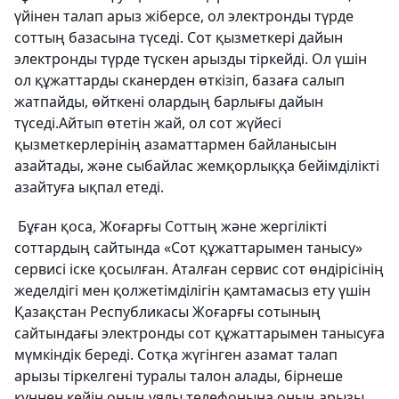
үйінен талап арыз жіберсе, ол электронды түрде
соттың базасына түседі. Сот қызметкері дайын
электронды түрде түскен арызды тіркейді. Ол үшін
ол құжаттарды сканерден өткізіп, базаға салып
жатпайды, өйткені олардың барлығы дайын
түседі.Айтып өтетін жай, ол сот жүйесі
қызметкерлерінің азаматтармен байланысын
азайтады, және сыбайлас жемқорлыққа бейімділікті
азайтуға ықпал етеді.
Бұған қоса, Жоғарғы Соттың және жергілікті
соттардың сайтында «Сот құжаттарымен танысу»
сервисі іске қосылған. Аталған сервис сот өндірісінің
жеделдігі мен қолжетімділігін қамтамасыз ету үшін
Қазақстан Республикасы Жоғарғы сотының
сайтындағы электронды сот құжаттарымен танысуға
мүмкіндік береді. Сотқа жүгінген азамат талап
арызы тіркелгені туралы талон алады, бірнеше
күннен кейін оның ұялы телефонына оның арызы