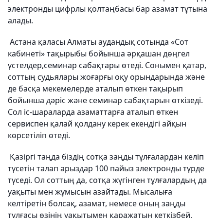
электронды цифрлы қолтаңбасы бар азамат тұтына
алады.
Астана қаласы Алматы аудандық сотында «Сот
кабинеті» тақырыбы бойынша әрқашан дөңгел
үстелдер,семинар сабақтары өтеді. Сонымен қатар,
соттың судьялары жоғарғы оқу орындарында және
де басқа мекемелерде аталып өткен тақырып
бойынша дәріс және семинар сабақтарын өткізеді.
Сол іс-шараларда азаматтарға аталып өткен
сервиспен қалай қолдану керек екендігі айқын
көрсетіліп өтеді.
Қазіргі таңда біздің сотқа заңды тұлғалардан келіп
түсетін талап арыздар 100 пайыз электронды түрде
түседі. Ол соттың да, сотқа жүгінген тұлғалардың да
уақыты мен жұмысын азайтады. Мысалыға
келтіретін болсақ, азамат, немесе оның заңды
тұлғасы өзінің уақытымен қаражатын кеткізбей,