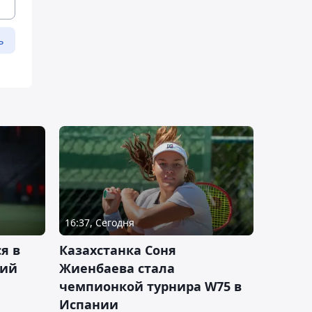
ь
16:37, Сегодня
я в
Казахстанка Соня
кий
Жиенбаева стала
чемпионкой турнира W75 в
Испании