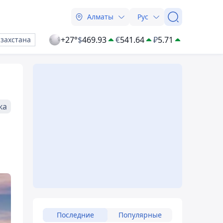
Алматы
Рус
+27°
$
469.93
€
541.64
₽
5.71
азахстана
ка
Последние
Популярные