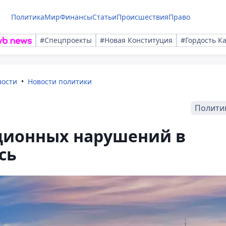
Политика
Мир
Финансы
Статьи
Происшествия
Право
#Спецпроекты
#Новая Конституция
#Гордость К
вости
Новости политики
Полити
ционных нарушений в
сь