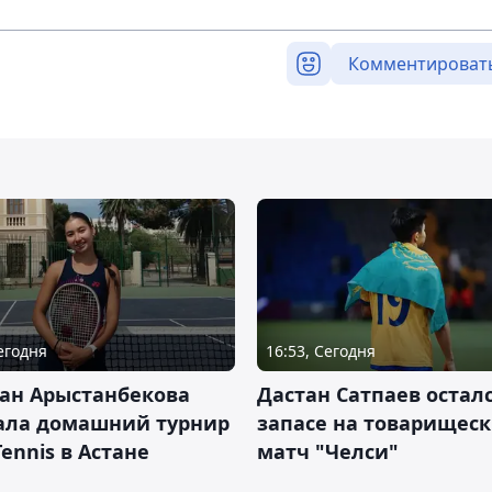
Комментироват
Сегодня
16:53, Сегодня
ан Арыстанбекова
Дастан Сатпаев осталс
ала домашний турнир
запасе на товарищес
Tennis в Астане
матч "Челси"