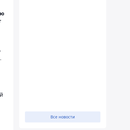
ию
т
р
.
ей
Все новости