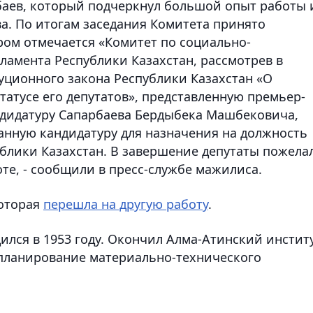
ев, который подчеркнул большой опыт работы 
. По итогам заседания Комитета принято
ром отмечается «Комитет по социально-
амента Республики Казахстан, рассмотрев в
туционного закона Республики Казахстан «О
татусе его депутатов», представленную премьер-
ндидатуру Сапарбаева Бердыбека Машбековича,
нную кандидатуру для назначения на должность
блики Казахстан. В завершение депутаты пожела
те, - сообщили в пресс-службе мажилиса.
которая
перешла на другую работу
.
ился в 1953 году. Окончил Алма-Атинский инстит
 планирование материально-технического