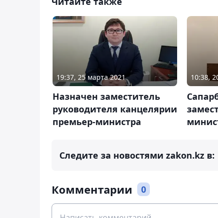
Читайте также
19:37, 25 марта 2021
10:38, 2
Назначен заместитель
Сапар
руководителя канцелярии
замес
премьер-министра
минис
Следите за новостями zakon.kz в:
Комментарии
0