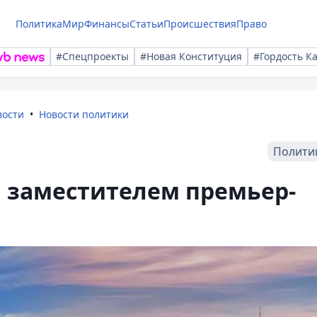
Политика
Мир
Финансы
Статьи
Происшествия
Право
#Спецпроекты
#Новая Конституция
#Гордость К
вости
Новости политики
Полити
 заместителем премьер-