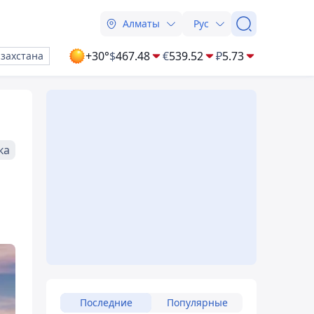
Алматы
Рус
+30°
$
467.48
€
539.52
₽
5.73
азахстана
ка
Последние
Популярные