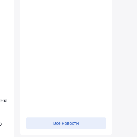
 на
ю
Все новости