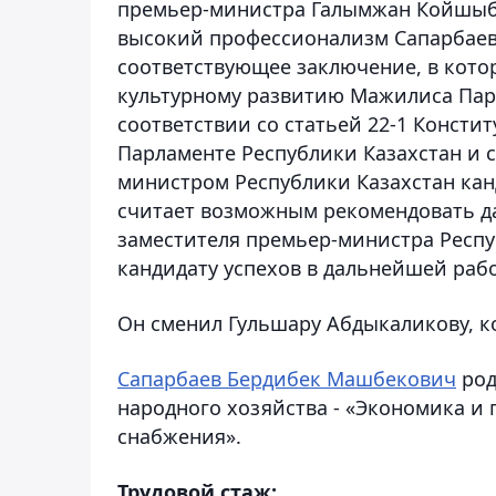
премьер-министра Галымжан Койшыба
высокий профессионализм Сапарбаева
соответствующее заключение, в кото
культурному развитию Мажилиса Парл
соответствии со статьей 22-1 Консти
Парламенте Республики Казахстан и с
министром Республики Казахстан ка
считает возможным рекомендовать да
заместителя премьер-министра Респу
кандидату успехов в дальнейшей рабо
Он сменил Гульшару Абдыкаликову, 
Сапарбаев Бердибек Машбекович
род
народного хозяйства - «Экономика и
снабжения».
Трудовой стаж: