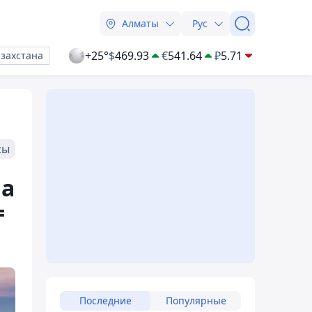
Алматы
Рус
+25°
$
469.93
€
541.64
₽
5.71
азахстана
сы
на
=
Последние
Популярные