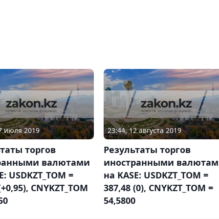
17 июля 2019
23:44, 12 августа 2019
таты торгов
Результаты торгов
ранными валютами
иностранными валюта
E: USDKZT_TOM =
на KASE: USDKZT_TOM =
 (+0,95), CNYKZT_TOM
387,48 (0), CNYKZT_TOM =
50
54,5800