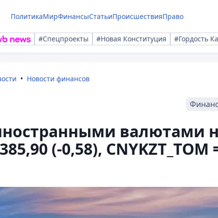
Политика
Мир
Финансы
Статьи
Происшествия
Право
#Спецпроекты
#Новая Конституция
#Гордость К
вости
Новости финансов
Финан
 иностранными валютами 
85,90 (-0,58), CNYKZT_TOM 