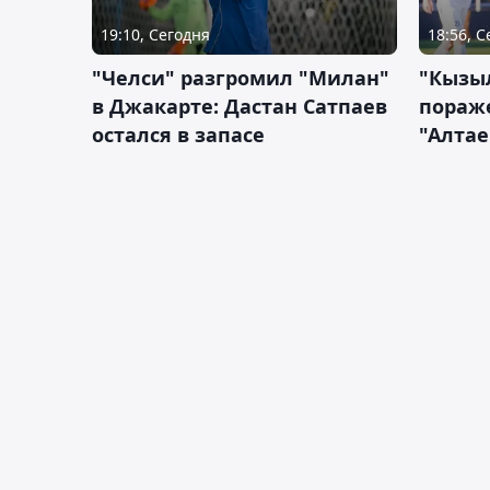
19:10, Сегодня
18:56, 
"Челси" разгромил "Милан"
"Кызыл
в Джакарте: Дастан Сатпаев
пораже
остался в запасе
"Алтае