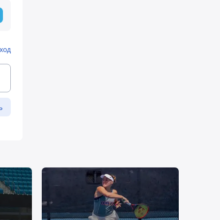
ход
ь