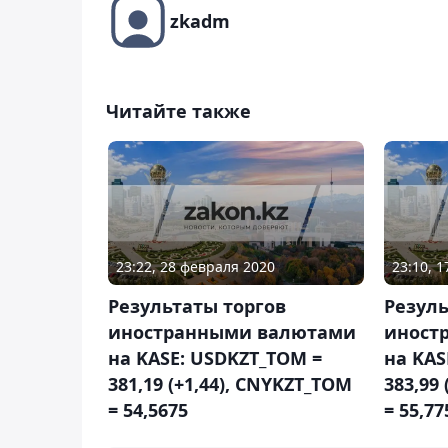
zkadm
Читайте также
23:22, 28 февраля 2020
23:10, 
Результаты торгов
Резуль
иностранными валютами
иност
на KASE: USDKZT_TOM =
на KAS
381,19 (+1,44), CNYKZT_TOM
383,99
= 54,5675
= 55,77