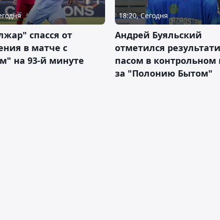
Сегодня
18:20, Сегодня
жар" спасся от
Андрей Буяльский
ния в матче с
отметился результат
м" на 93-й минуте
пасом в контрольном
за "Полонию Бытом"