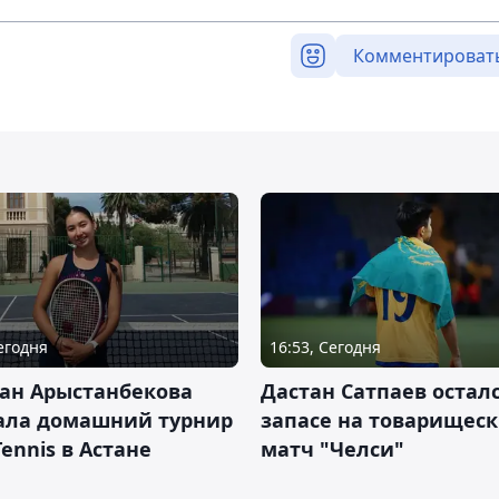
Комментироват
Сегодня
16:53, Сегодня
ан Арыстанбекова
Дастан Сатпаев осталс
ала домашний турнир
запасе на товарищес
Tennis в Астане
матч "Челси"