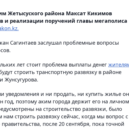
ким Жетысуского района Максат Кикимов
цев и реализации поручений главы мегаполиса
akon.kz.
тжан Сагинтаев заслушал проблемные вопросы
сов.
льких лет стоит проблема выплаты денег
жителя
удут строить транспортную развязку в районе
и Жунсугурова.
ли уведомления и ни продать, ни купить жилье о
ин год, поэтому аким города держит его на личном
редусмотрены на строительство развязки, было
 нам строить развязку сейчас, когда мы вопрос с
правительства, после 20 сентября, пока точной