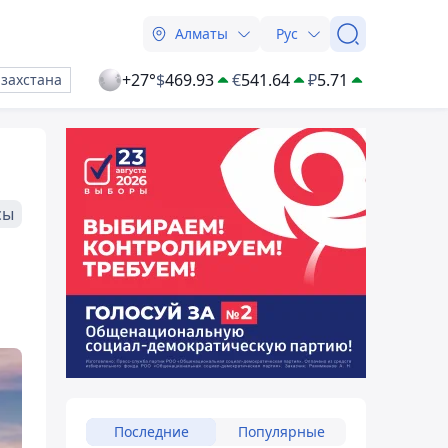
Алматы
Рус
+27°
$
469.93
€
541.64
₽
5.71
азахстана
сы
Последние
Популярные