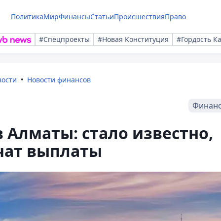
Политика
Мир
Финансы
Статьи
Происшествия
Право
#Спецпроекты
#Новая Конституция
#Гордость К
вости
Новости финансов
Финан
в Алматы: стало известно,
чат выплаты