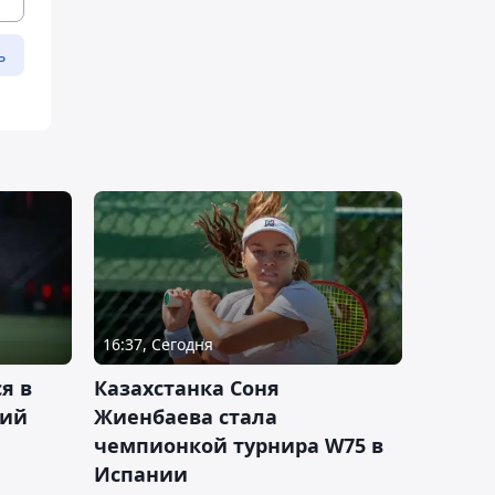
ь
16:37, Сегодня
я в
Казахстанка Соня
кий
Жиенбаева стала
чемпионкой турнира W75 в
Испании