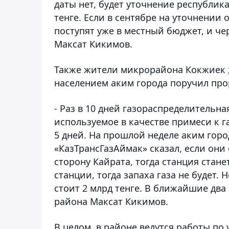
даты нет, будет уточнение республик
тенге. Если в сентябре на уточнении 
поступят уже в местный бюджет, и чер
Максат Кикимов.
Также жители микрорайона Кокжиек
населением аким города поручил про
- Раз в 10 дней газораспределительна
используемое в качестве примеси к га
5 дней. На прошлой неделе аким горо
«КазТрансГазАймак» сказал, если они
сторону Кайрата, тогда станция стан
станции, тогда запаха газа не будет.
стоит 2 млрд тенге. В ближайшие два
района Максат Кикимов.
В целом, в районе ведутся работы по