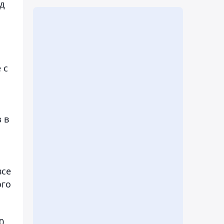
д
 с
 в
все
ого
0