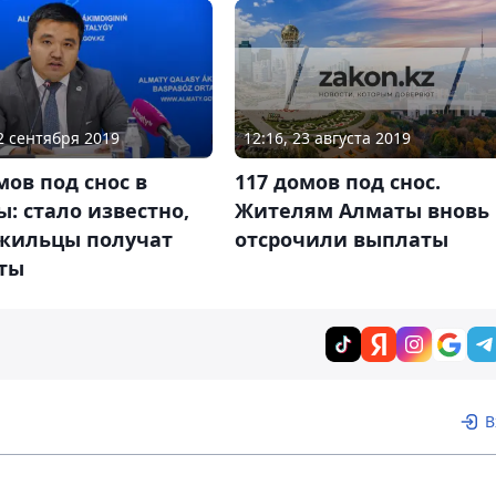
12:16, 23 августа 2019
12 сентября 2019
117 домов под снос.
мов под снос в
Жителям Алматы вновь
: стало известно,
отсрочили выплаты
 жильцы получат
ты
В