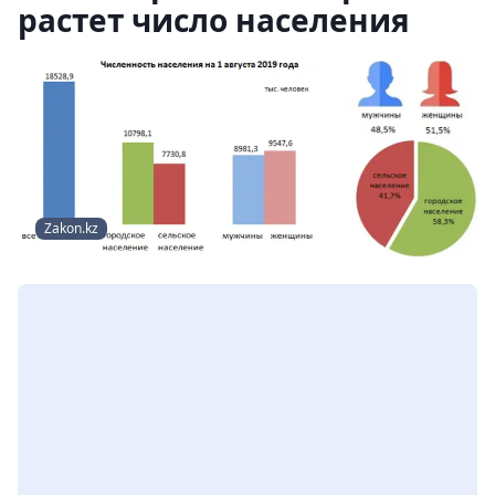
растет число населения
Zakon.kz