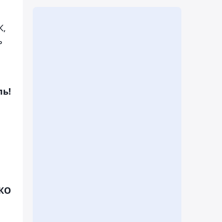
К,
ь
ль!
СКО