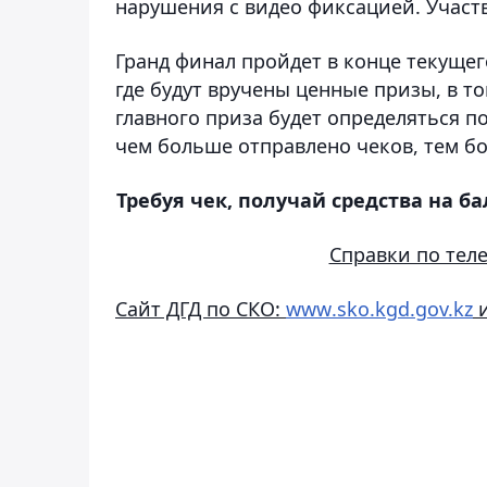
нарушения с видео фиксацией. Учас
Гранд финал пройдет в конце текущег
где будут вручены ценные призы, в т
главного приза будет определяться п
чем больше отправлено чеков, тем б
Требуя чек, получай средства на ба
Справки по тел
Сайт ДГД по СКО:
www
.sko.kgd.gov.kz