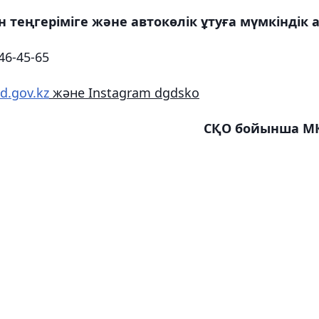
ін теңгеріміге және автокөлік ұтуға мүмкіндік а
,46-45-65
d.gov.kz
және Instagram dgdsko
СҚО бойынша М