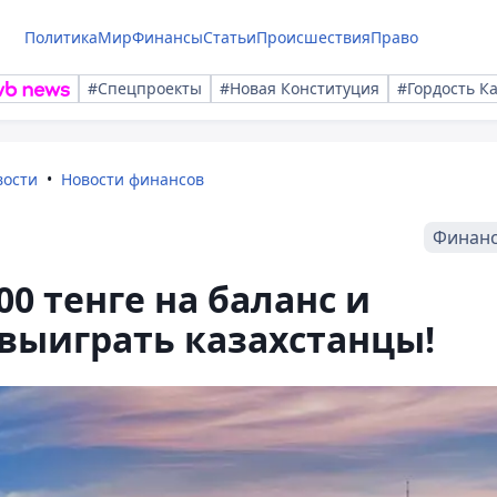
Политика
Мир
Финансы
Статьи
Происшествия
Право
#Спецпроекты
#Новая Конституция
#Гордость К
вости
Новости финансов
Финан
0 тенге на баланс и
выиграть казахстанцы!