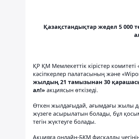
Қазақстандықтар жедел 5 000 те
а
ҚР ҚМ Мемлекеттік кірістер комитеті
кәсіпкерлер палатасының және «Wip
жылдың 21 тамызынан 30 қарашас
ал!»
акциясын өткізеді.
Өткен жылдағыдай, ағымдағы жылы д
жүзеге асырылатын болады, бұл қосым
тегін жүктеуге болады.
Акцияға онлайн-БКМ фискалды чегіні