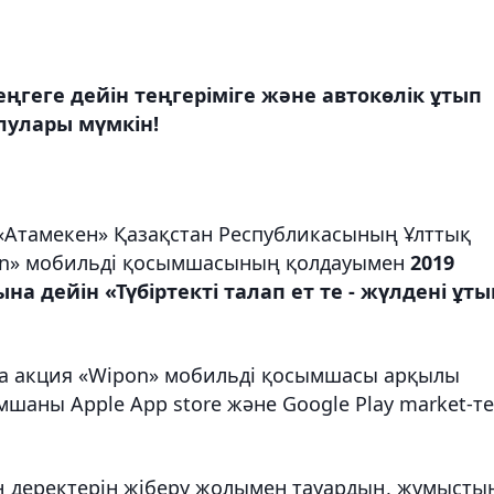
ңгеге дейін теңгеріміге және автокөлік ұтып
лулары мүмкін!
 «Атамекен» Қазақстан Республикасының Ұлттық
on» мобильді қосымшасының қолдауымен
2019
ына дейін
«Түбіртекті талап ет те - жүлдені ұты
а акция «Wipon» мобильді қосымшасы арқылы
шаны Apple App store және Google Play market-т
ң деректерін жіберу жолымен тауардың, жұмысты