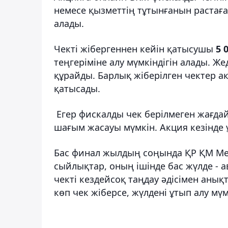
немесе қызметтің тұтынғанын растағ
алады.
Чекті жібергеннен кейін қатысушы
5 
теңгеріміне алу мүмкіндігін алады. 
құрайды. Барлық жіберілген чектер а
қатысады.
Егер фискалды чек берілмеген жағда
шағым жасауы мүмкін. Акция кезінде
Бас финал жылдың соңында ҚР ҚМ Мемл
сыйлықтар, оның ішінде бас жүлде - 
чекті кездейсоқ таңдау әдісімен ан
көп чек жіберсе, жүлдені ұтып алу мүм