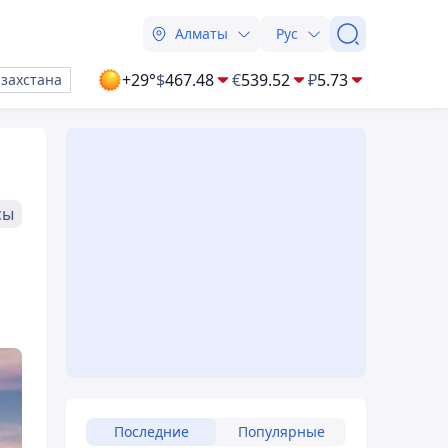
Алматы
Рус
+29°
$
467.48
€
539.52
₽
5.73
азахстана
сы
Последние
Популярные