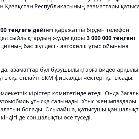
ан Қазақстан Республикасының азаматтары қатыс
000 теңгеге дейінгі
қаражатты бірден телефон
Жедел сыйлықтардың жүлде қоры
3 000 000 теңгені
кцияның бас жүлдесі - автокөлік ұтыс ойынына
йда, азаматтар бұл бұзушылықтарға видео арқылы
 ұтысқа онлайн-БКМ фискалды чектері қатысады.
екеттік кірістер комитетінде өтеді. Онда бағал
автомобиль ұтысқа салынады. Ұтыс жеңімпаздары
ықталатын болады. Осылайша, қатысушы қаншалық
кіндігі де соншалықты өсе түседі.